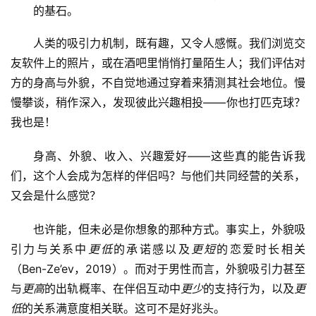
的基石。
人类的吸引力机制，既有趣，又令人感慨。我们浏览交
友软件上的照片，或在酒吧里悄悄打量陌生人；我们评估对
方的身高与外貌，不自觉地通过穿着来猜测其社会地位。慢
慢攀谈，稍作深入，发现彼此兴趣相投——你也打匹克球？
我也是！
身高、外貌、收入、兴趣爱好——这些真的能告诉我
们，这个人会成为怎样的伴侣吗？与他们共同经营的关系，
又会是什么感觉？
也许能，但未必是你想象的那种方式。事实上，外貌吸
引力与关系中
更低
的承诺感以及
更短
的恋爱时长相关
（Ben-Ze’ev，2019）。而对于男性而言，外貌吸引力甚至
与
更高
的出轨概率、在伴侣互动中
更少
的支持行为，以及
更
低
的关系满意度相关联。这可不是好兆头。