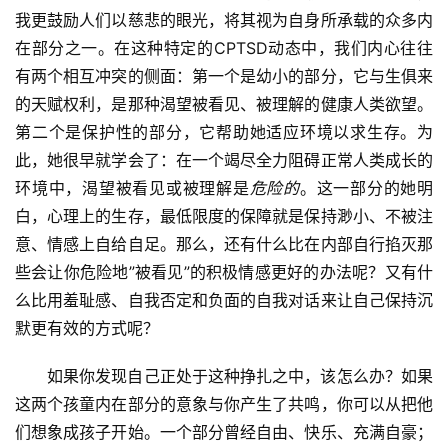
我更鼓励人们以慈悲的眼光，将其视为自身所承载的众多内
在部分之一。在这种特定的CPTSD动态中，我们内心往往
有两个相互冲突的侧面：第一个是幼小的部分，它与生俱来
的天赋权利，是那种渴望被看见、被理解的健康人类欲望。
第二个是保护性的部分，它帮助她适应环境以求生存。为
此，她很早就学会了：在一个竭尽全力阻碍正常人类成长的
环境中，渴望被看见或被理解是
危险的
。这一部分的她明
白，心理上的生存，最低限度的保障就是保持渺小、不被注
意、情感上自给自足。那么，还有什么比在内部自行掐灭那
些会让你危险地”被看见”的积极情感更好的办法呢？又有什
么比用羞耻感、自我否定和负面的自我对话来让自己保持沉
默更有效的方式呢？
如果你发现自己正处于这种挣扎之中，该怎么办？如果
这两个孩童内在部分的意象与你产生了共鸣，你可以从把他
们想象成孩子开始。一个部分曾经自由、快乐、充满自豪；