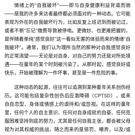
情绪上的”自我破坏”——即与自身健康利益背道而驰
——是我的许多来访者最终都必须面对的一种动态。它可能
表现为外在的自我破坏行为，比如反复上班迟到而被记过，
或者不断”忘记”缴费导致被停电。更微妙、也更难把握的，
是伴随着单纯”感觉良好”这一看似无害的体验而来的情绪”自
我破坏”。通常，我们认为理所当然的那种对自我感觉良好
的正常渴望——无论是对自身、对自己的努力还是对所处境
遇——在童年的某个时刻被污染了。从那时起，感觉良好或
快乐，开始被理解为一件坏事，甚至是一件危险的事。
这种动态的起源，往往可以追溯到某种童年关系创伤经
历。这可能包括复杂性创伤后应激障碍（CPTSD），或来
自自恋型、身体或情感上的虐待和/或忽视。在这样的童年
里，任何个人的自主意识、任何对自身成就的自豪、任何克
服困难坚持到底的努力，尤其是任何自我主张，都会被父母
视为对其权威的挑战，随之而来的是惩罚、嘲弄，以及/或