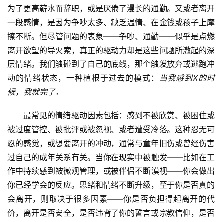
为了更高薪水而辞职，或是厌倦了漫长的通勤。又或者离开
一段感情，是因为争吵太多、缺乏温情、在金钱或孩子上摩
擦不断。但尽管问题的表象——争吵、通勤——似乎是点燃
离开欲望的导火索，真正的驱动力却是这些问题所激起的深
层情绪。我们触碰到了自己的底线，那个触发放弃或逃跑冲
动的情绪状态，一种植根于过去的模式：
当我感到X的时
候，我就完了。
最常见的情绪驱动因素包括：感到不被欣赏、被困住或
被过度管控、被批评或被忽视、或者遭受冷落。这种忍无可
忍的感觉，或想要离开的冲动，通常与童年旧伤或曾经伤害
过自己的成年关系有关。当你在现实中被触发——比如在工
作中持续感到被微观管理，或被伴侣不断漠视——你会做出
你已经学会的反应。思绪和情绪不断升级，至于你是否真的
会离开，则取决于很多因素——你是否负担得起离开的代
价，离开是否安全，是否违背了你的誓言或宗教信仰，是否