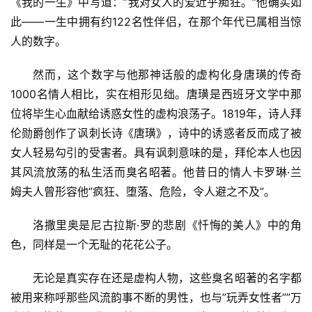
《我的一生》中写道：”我对女人的爱近乎痴狂。”他确实如
此——一生中拥有约122名性伴侣，在那个年代已属相当惊
人的数字。
然而，这个数字与他那神话般的虚构化身唐璜的传奇
1000名情人相比，实在相形见绌。唐璜是西班牙文学中那
位将毕生心血献给诱惑女性的虚构浪荡子。1819年，诗人拜
伦勋爵创作了讽刺长诗《唐璜》，诗中的诱惑者反而成了被
女人轻易勾引的受害者。具有讽刺意味的是，拜伦本人也因
其风流放荡的私生活而臭名昭著。他昔日的情人卡罗琳·兰
姆夫人曾形容他”疯狂、堕落、危险，令人避之不及”。
洛撒里奥是尼古拉斯·罗的悲剧《忏悔的美人》中的角
色，同样是一个无耻的花花公子。
无论是真实存在还是虚构人物，这些臭名昭著的名字都
被用来称呼那些风流韵事不断的男性，也与”玩弄女性者””万