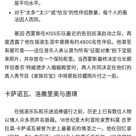
是平均水平。
对于”太多””太少”或”恰当”的性伴侣数量，每个人的看
法因人而异。
基因·西蒙斯在KISS乐队最近的告别巡演启动之际，再
度透露了他在摇滚生涯中曾拥有约4800名性伴侣。他甚至
有据可查——这位音乐人承认曾为所有”征服对象”拍下宝丽
来照片，并存放在一个保险柜里。当西蒙斯最终决定与长期
伴侣香农·特威德步入婚姻殿堂时，两人共同决定在他们的
真人秀节目《家族珍宝》中将那批珍藏照片付之一炬。
卡萨诺瓦、洛撒里奥与唐璜
在摇滚乐队和乐迷追捧盛行之前，历史上已有数位人物
以情人众多而声名狼藉。18世纪意大利冒险家贾科莫·吉罗
拉莫·卡萨诺瓦被誉为史上最著名的情圣之一。他在回忆录