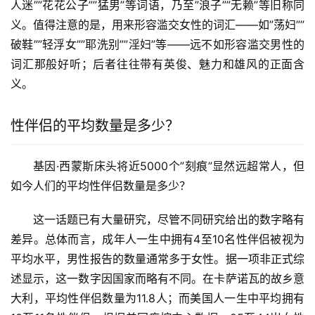
人迷””花花公子””猛男”等词语，乃至”浪子””无赖”等旧称同
义。值得注意的是，用来形容滥交女性的词汇——如”荡妇””
破鞋””轻浮女””耶洗别””淫妇”等——远不如形容滥交男性的
词汇那般好听；后者往往带有英俊、魅力和雄风的正面含
义。
性伴侣的平均数量是多少？
基因·西蒙斯床头将近5000个”刻痕”显然远超常人，但
如今人们的平均性伴侣数量是多少？
这一话题已有大量研究，尽管不同研究给出的数字略有
差异。总体而言，成年人一生中拥有4至10名性伴侣被视为
平均水平，男性报告的数量通常多于女性。据一项非正式综
述显示，这一数字因国家而略有不同。在卡萨诺瓦的故乡意
大利，平均性伴侣数量为11.8人；而美国人一生中平均拥有