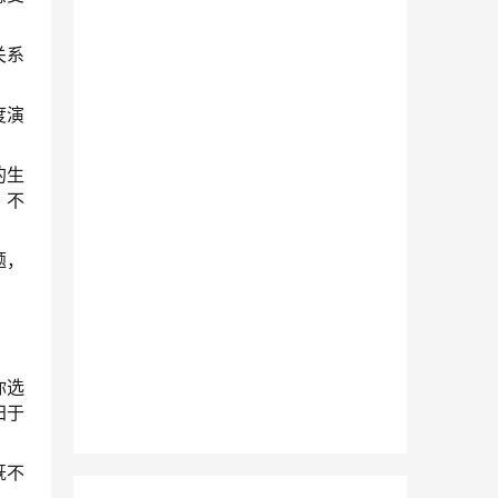
关系
度演
的生
，不
题，
你选
归于
既不