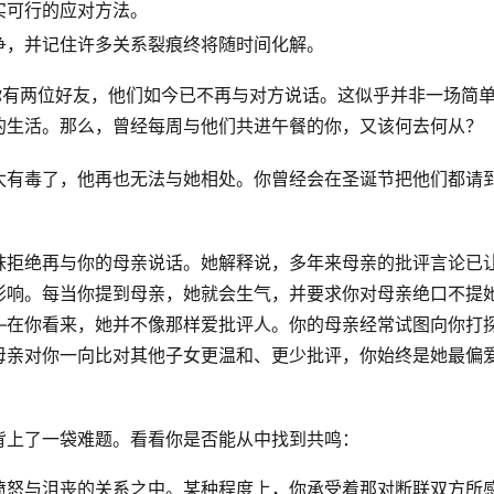
实可行的应对方法。
争，并记住许多关系裂痕终将随时间化解。
你有两位好友，他们如今已不再与对方说话。这似乎并非一场简
的生活。那么，曾经每周与他们共进午餐的你，又该何去何从？
太有毒了，他再也无法与她相处。你曾经会在圣诞节把他们都请
妹拒绝再与你的母亲说话。她解释说，多年来母亲的批评言论已
影响。每当你提到母亲，她就会生气，并要求你对母亲绝口不提
—在你看来，她并不像那样爱批评人。你的母亲经常试图向你打
母亲对你一向比对其他子女更温和、更少批评，你始终是她最偏
背上了一袋难题。看看你是否能从中找到共鸣：
愤怒与沮丧的关系之中。某种程度上，你承受着那对断联双方所