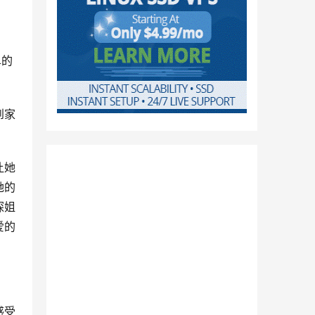
单的
到家
让她
她的
探姐
爱的
感受