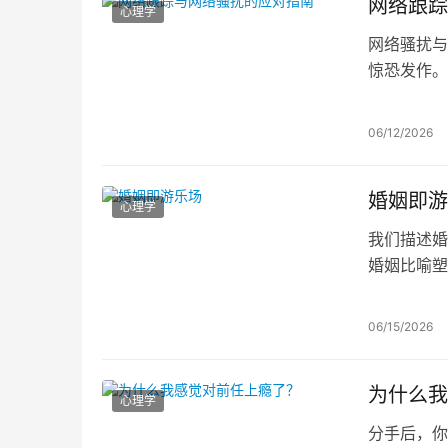
网络跟踪
心理学
网络骚扰与
惊恐发作。
蔽、申请法
保。
06/12/2026
婚姻即游
心理学
我们描述婚
婚姻比喻塑
场——在规
喻强调乐趣
06/15/2026
为什么我
心理学
分手后，你