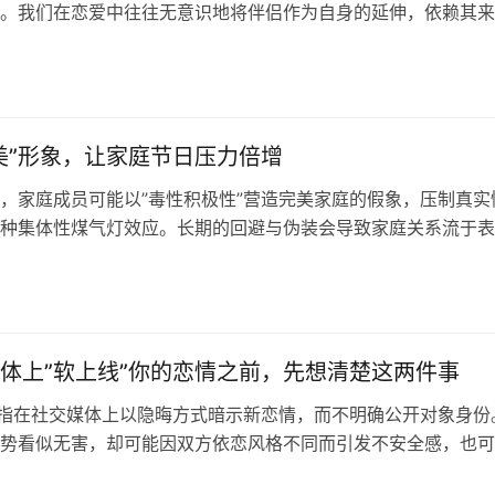
。我们在恋爱中往往无意识地将伴侣作为自身的延伸，依赖其来
节自尊。一旦关系结束，这种依赖的缺失会让人感到仿佛”上瘾”
美”形象，让家庭节日压力倍增
，家庭成员可能以”毒性积极性”营造完美家庭的假象，压制真实
种集体性煤气灯效应。长期的回避与伪装会导致家庭关系流于表
向疏远乃至决裂。治疗师建议正视情绪、设立边界，勇于挑战虚
。
体上”软上线”你的恋情之前，先想清楚这两件事
是指在社交媒体上以隐晦方式暗示新恋情，而不明确公开对象身份
势看似无害，却可能因双方依恋风格不同而引发不安全感，也可
炫耀等不纯动机。发布之前，不妨先了解伴侣的边界，并认真审