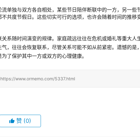
轮流单独与双方各自相处，某些节日陪伴断联中的一方，另一些
都不共度节假日。这些切实可行的选项，也许会随着时间的推移
联关系随时间演变的规律。家庭疏远往往在危机或婚礼等重大人
生气，往往会恢复联系，尽管关系可能不如从前紧密。遗憾的是
是为了保护其中一方或双方的心理健康。
/www.ormemo.com/5337.html
赞
(0)