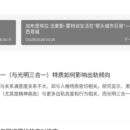
加布里埃拉·戈麦斯-蒙特谈生活在”那头城市巨兽”
西哥城
6 00:11
05/29/2026 00:25
下
一（与光明三合一）特质如何影响出轨倾向
与关系满意度关系不大，却与人格特质密切相关。研究显示，黑
（尤其是精神病态）与更多出轨态度和行为相关，而光明三合一
主义则能有效预测更少的出轨倾向。新伴侣应留意彼此及对待他
将决定关系能否长久。