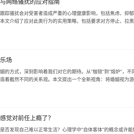
与网络骚扰的应对指南
跟踪骚扰会对受害者造成严重的心理健康影响，包括焦虑、抑郁
本文介绍了应对此类行为的实用策略，包括要求对方停止、拉黑
律保护令、向亲友寻求支持以及保留证据，帮助受害者有效维权
乐场
姻的方式，深刻影响着我们对它的期待。从”枷锁”到”熔炉”，不
造着截然不同的关系观。本文提出一个全新视角：将婚姻视为游
则之内尽情玩耍、探索、实验，体验丰富情感，共同成长。这一
与活力，或许正是让婚姻长久保鲜的秘诀。
感觉对前任上瘾了？
是否发现自己难以正常生活？心理学中”自体客体”的概念或许能