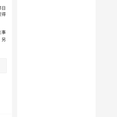
节日
变得
生事
，另