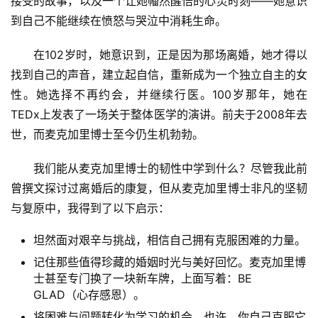
接受的故事，以及一个让她幡然醒悟的心灵时刻——她意识
到自己不能继续在愤怒与哭泣中消耗生命。
在102岁时，她意识到，正是因为那场离婚，她才得以
找到自己的声音，建立起自信，重新成为一个独立自主的女
性。她选择不再约会，并继续行医。100岁那年，她在
TEDx上发表了一场关于整体医学的演讲。前夫于2008年去
世，而麦克加里博士至今仍生机勃勃。
我们能从麦克加里博士的韧性中学到什么？尽管我此前
曾撰文探讨过离婚后的康复，但从麦克加里博士非凡的坚韧
与复原中，我得到了以下启示：
坦然面对艰辛与挑战，相信自己拥有克服困难的力量。
记住那些值得珍藏的婚姻时光与美好回忆。麦克加里博
士甚至专门换了一块新车牌，上面写着：BE
GLAD（心存感恩）。
将困难与问题转化为学习的机会。也许，你自己克服它