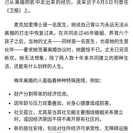
己从离婚阴影中走出来的经历。该采访于6月5日刊登在
《卫报》上。
麦克加里博士是一名医生，她说自己曾以为永远无法从
离婚的打击中恢复过来。在共同走过46年婚姻、养育六个
孩子之后，当她的丈夫——同样是一名医生，也是她的生意
伙伴——要求她签署离婚协议时，她震惊不已。丈夫已另觅
新欢。她无法想象，除了两人数十年来共同建立的那种生
活，还能有什么别样的人生。
晚年离婚的人面临着种种特殊困境，例如：
财产分割带来的经济忧虑。
因年龄与压力双重叠加，对身心健康造成损害。
社交孤立，尤其是当其社交圈主要围绕婚姻关系建立
时，或因经济原因不得不离开原有社区时。
新的居住安排，包括对住所经济可承受性、无障碍设施