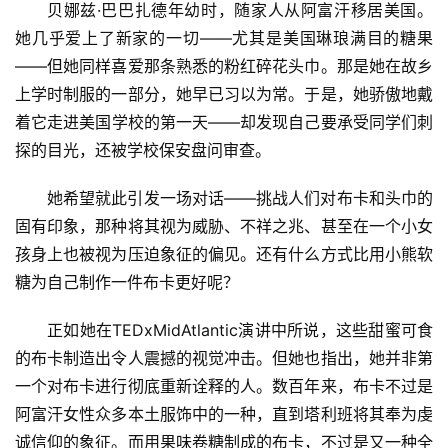
贝娜兹·巴巴扎德年幼时，随家人从阿富汗移居美国。
她几乎爱上了新家的一切——尤其是美国琳琅满目的糖果
——但她同样喜爱那条熟悉的粉红碎花头巾。那是她在故乡
上学时制服的一部分，她早已习以为常。于是，她骄傲地戴
着它走进美国学校的第一天——却发现自己要承受同学们刺
探的目光，还被学校保安盘问审查。
她希望就此引发一场对话——挑战人们对布卡和头巾的
固有印象，那种将其视为威胁、不祥之兆、甚至在一个小女
孩身上也被视为压迫象征的偏见。还有什么方式比用小熊软
糖为自己制作一件布卡更好呢？
正如她在TEDxMidAtlantic演讲中所说，这些甜蜜可食
的布卡制造出令人震撼的视觉冲击。但她也指出，她并非第
一个对布卡进行彻底重新诠释的人。数百年来，布卡不过是
阿富汗女性众多本土服饰中的一种，直到塔利班将其奉为虔
诚信仰的象征。而用果味卷糖制成的布卡，不过是又一种全