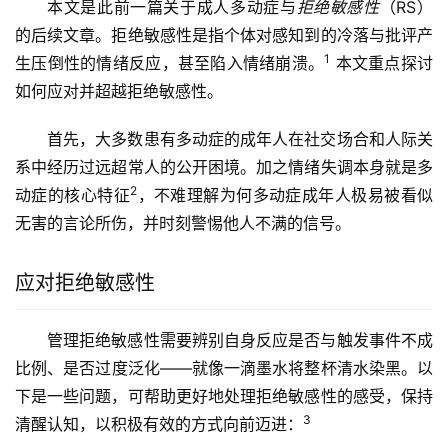
本文是此前一篇关于成人多动症与
拒绝敏感性
（RS）
的后续文章。拒绝敏感性是指个体对感知到的冷落与批评产
1
生压倒性的情绪反应，甚至陷入情绪崩溃。
本文重点探讨
如何应对并超越拒绝敏感性。
首先，大多数患有多动症的成年人在社交场合和人际关
系中经历过远超常人的公开困境。加之情绪失调本身就是多
2
动症的核心特征
，不难理解为何多动症成年人极易被看似
无害的言论所伤，并时刻警惕他人不满的信号。
应对拒绝敏感性
管理拒绝敏感性需要辨别自身反应是否与触发事件不成
比例、是否过度泛化——就像一滴墨水将整杯清水染黑。以
下是一些问题，可帮助更好地处理拒绝敏感性的感受，保持
3
清醒认知，以积极有效的方式向前迈进：