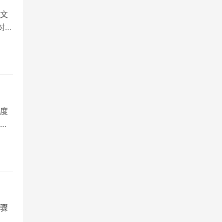
文
对
、
灵
度
源
谐
骤
从