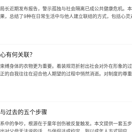
局长近期发布报告，警示孤独与社会隔离已成公共健康危机。本
果，总结了9种在日常生活中与他人建立联结的方式，包括心灵
笑、相互支持、表达感激、给予关爱、肢体同步、共享积极情绪
以及共同庆祝好消息，帮助人们丰富社交工具箱，在不同情境中
义的人际联结。
心有何关联？
束缚身体的衣物更为重要。着装规范折射出社会对外在形象的过
正的自我往往在迎合他人期望的过程中悄然消逝。对制度的尊重
，而非外在穿着。做真实的自己，需要勇气，也是健康生活与和
所在。
与过去的五个步骤
系中的争吵，根源在于童年创伤被反复触发。本文提供一套五步
出对父母无法说的话、与伴侣达成约定，到以成年人方式回应、