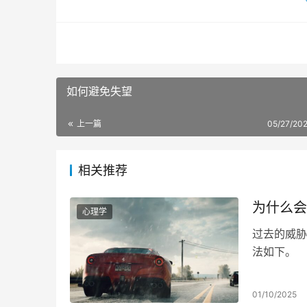
如何避免失望
上一篇
05/27/202
相关推荐
为什么会
心理学
过去的威胁
法如下。
01/10/2025