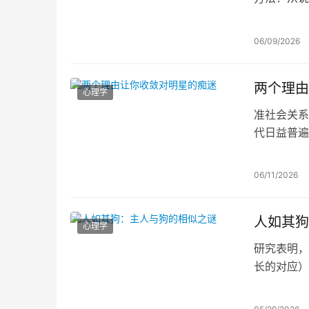
小步改变自
06/09/2026
两个理由
心理学
准社会关系
代日益普遍
待，并降低
06/11/2026
人如其狗
心理学
研究表明，
长的对应）
相似性源于
渐形成。