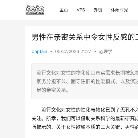
主页
VPS
外贸
休闲时光
男性在亲密关系中令女性反感的
Captain
•
05/27/2026 21:27
•
心理学
流行文化对女性的物化使其真实需求长期被忽
家务分担不公、固守陈旧的性爱模式、以及沉
足的亲密关系。
流行文化对女性的性化与物化已到了无孔不
关注。所幸，我们可以借助关系科学的最新研究
所揭示的、关于女性欲望本质的三大关键，男性