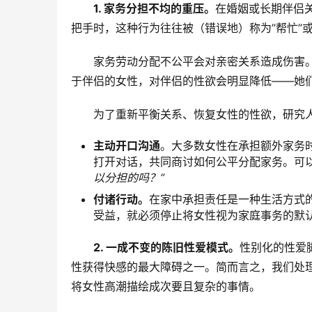
1. 家务分担不均的重压。
在婚姻或长期伴侣
把手时，这种行为往往被（错误地）称为”帮忙”或
家务劳动分配不公平会对亲密关系造成伤害
于伴侣的女性，对伴侣的性欲会明显降低——她
为了重新平衡关系、恢复女性的性欲，研究人
主动开口沟通
。大多数女性在承担额外家务
打开对话，共同商讨如何公平分配家务。可
以分担的吗？”
付诸行动。
在家中承担责任是一种生活方式
受益，就必须停止将女性视为家庭事务的默
2. 一成不变的陈旧性爱模式。
性别化的性爱
性获得快感的最大障碍之一。简而言之，我们处
将女性高潮描绘成次要且复杂的事情。