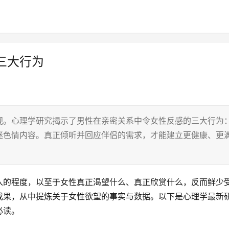
三大行为
视。心理学研究揭示了男性在亲密关系中令女性反感的三大行为
迷色情内容。真正倾听并回应伴侣的需求，才能建立更健康、更
入的程度，以至于女性真正渴望什么、真正欣赏什么，反而鲜少
成果，从中提炼关于女性欲望的事实与数据。以下是心理学最新
必读。