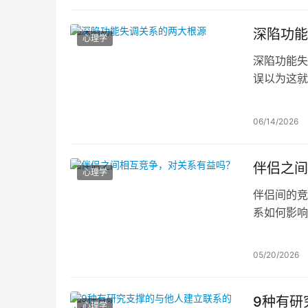
深陷功能
心理学
深陷功能失
误以为这就
惕，却将焦
走向健康关
06/14/2026
伴侣之间
心理学
伴侣间的竞
系如何影响
理上的难以
系。
05/20/2026
9种有研
心理学