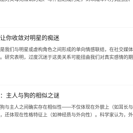
我，帮助你同时疗愈当下的关系与过去的心理创伤。
让你收敛对明星的痴迷
是我们与明星或虚构角色之间形成的单向情感联结，在社交媒体
。研究表明，过度沉迷于这类关系可能扭曲我们对真实感情的期
对现实亲密关系的满意度，值得每个人认真审视。
：主人与狗的相似之谜
狗与主人之间确实存在相似性——不仅体现在外貌上（如耳长与
，还体现在性格特征上（如神经质与外向性）。科学家认为，外
主人购犬时的选择偏好，而内在相似性则随共同生活的时间推移