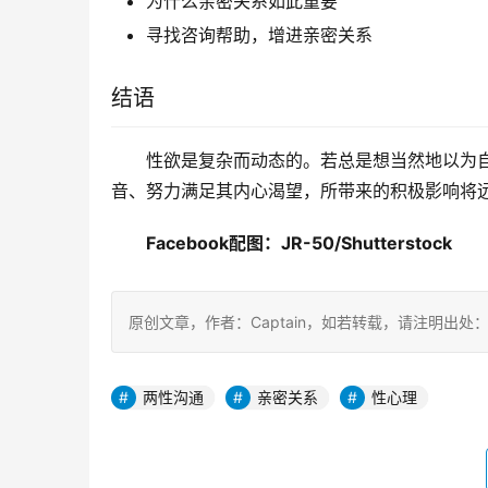
为什么亲密关系如此重要
寻找咨询帮助，增进亲密关系
结语
性欲是复杂而动态的。若总是想当然地以为
音、努力满足其内心渴望，所带来的积极影响将
Facebook配图：JR-50/Shutterstock
原创文章，作者：Captain，如若转载，请注明出处：https:/
两性沟通
亲密关系
性心理