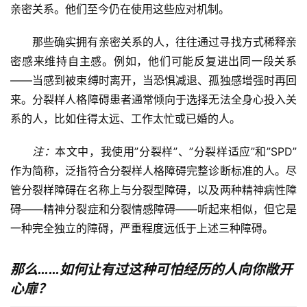
亲密关系。他们至今仍在使用这些应对机制。
那些确实拥有亲密关系的人，往往通过寻找方式稀释亲
密感来维持自主感。例如，他们可能反复进出同一段关系
——当感到被束缚时离开，当恐惧减退、孤独感增强时再回
来。分裂样人格障碍患者通常倾向于选择无法全身心投入关
系的人，比如住得太远、工作太忙或已婚的人。
注：
本文中，我使用”分裂样”、”分裂样适应”和”SPD”
作为简称，泛指符合分裂样人格障碍完整诊断标准的人。尽
管分裂样障碍在名称上与分裂型障碍，以及两种精神病性障
碍——精神分裂症和分裂情感障碍——听起来相似，但它是
一种完全独立的障碍，严重程度远低于上述三种障碍。
那么……如何让有过这种可怕经历的人向你敞开
心扉？