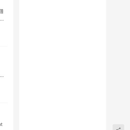
借
慈
越
取
nt