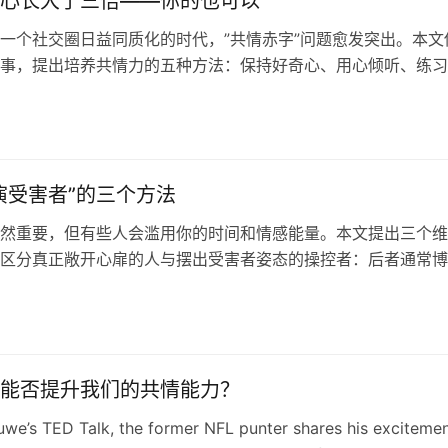
心长大了三倍——你的也可以
一个社交圈日益同质化的时代，”共情赤字”问题愈发突出。本文
事，提出培养共情力的五种方法：保持好奇心、用心倾听、练习
注彼此共同点，以及对改变自身信念保持开放。共情如同肌肉，
是我们与他人和谐共处的关键。
演受害者”的三个方法
然重要，但有些人会滥用你的时间和情感能量。本文提出三个维
区分真正敞开心扉的人与摆出受害者姿态的操控者：后者通常博
愧疚、逃避责任，而前者则接受共情、愿意反馈、展现真实的脆
能否提升我们的共情能力？
luwe’s TED Talk, the former NFL punter shares his exciteme