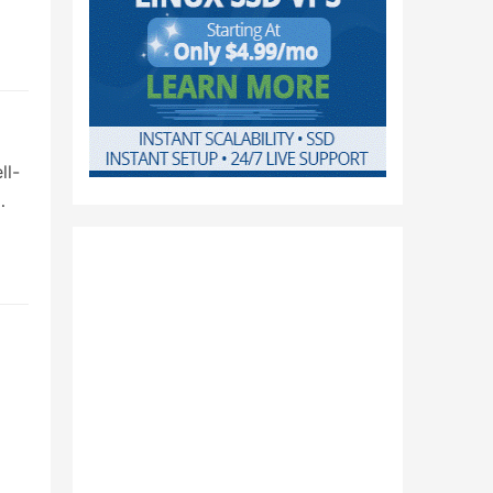
下
康
ll-