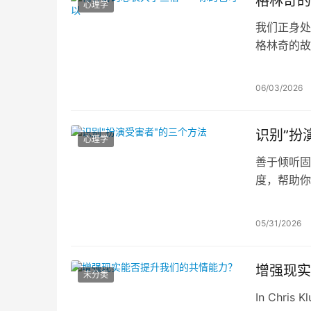
格林奇的
心理学
我们正身处
格林奇的故
悲冥想、关
练越强，它
06/03/2026
识别”扮
心理学
善于倾听固
度，帮助你
关注、施加
弱。
05/31/2026
增强现实
未分类
In Chris K