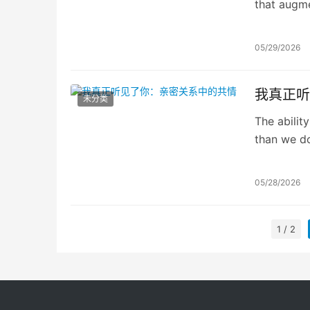
that augme
it will pla
experience
05/29/2026
我真正听
未分类
The abilit
than we do
successful
05/28/2026
1 / 2