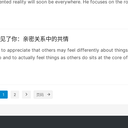
nted reality will soon be everywhere. He focuses on the ro
y in sports — and argues that it will soon allow us all to
 bold new perspectives.
见了你：亲密关系中的共情
y to appreciate that others may feel differently about things
 and to actually feel things as others do sits at the core of
 relationships.
1
2