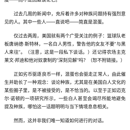
过去几周的新闻中，充斥着许多对种族问题持有强烈意
见的人。其中一些人——直说吧——简直是混蛋。
仅过去两周，美国就有两个广受关注的例子：篮球队老
板唐纳德·斯特林，一名白人男性，警告他的女友不要”与黑
人来往”。（注意，这是一段私下谈话。）还记得农场主克
莱文·邦迪和他对奴隶制的”深刻见解”吗？（恕不附链接。）
正如劣币驱逐良币一样，混蛋也会驱走正常人，由此催
生并助长了一种观念：谈论种族，尤其是在美国白人文化的
某些圈子里，是不被接受的，是不恰当的。以至于正如迈克
尔·诺顿的一项研究所示，一些白人甚至会竭尽所能地避免
提及种族，哪怕这一话题明明与当下情境息息相关。
然而，这并非我们唯一知道如何进行的对话。