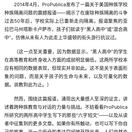
2014年4月，ProPublica发布了一篇关于美国种族学校
种族隔离问题的震撼报道——揭示了在废除种族隔离的斗争
过去50年后，学校实际上已重新走向隔离。报道聚焦的亚
拉巴马州塔斯卡卢萨市，孩子们就读于”黑人高中”或”混合高
中”，仿佛从未有人为此走上华盛顿的街头游行抗议过。
（这一点至关重要，因为数据显示，”黑人高中”的学生
在高等教育和终身收入方面的成就明显偏低。这两所学校本
应有相同的数据表现，但现实并非如此。这不是关于表面形
象的问题，而是关乎孩子的生命与未来，以及可量化的数
据。说教到此为止。）
然而，围绕这篇报道，涌现出大量感人至深的证言，讲
述着跨种族教育与对话的力量与挑战。不妨看看ProPublica
所研究的两所高中学生写下的那些”六字短文”——以及从读
者中征集到的更多文章。如果你有所触动，也可以写下你自
己的故事。当一个安全的表达空间被开辟出来，人们自然会