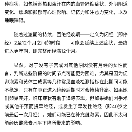
种症状，如包括潮热和盗汗在内的血管舒缩症状、外阴阴道
变化、焦虑和抑郁等心理影响、记忆力和注意力变化，以及
睡眠障碍。
随着过渡期的持续，围绝经晚期——定义为闭经（即停
经）2至12个月之间的时段——可能会延续上述症状，最终
进入更年期，即完整闭经满12个月。
显然，对于没有子宫或因其他原因没有月经的女性而
言，判断这些阶段的时间节点可能更为困难，尤其是因为促
卵泡素和黄体生成素等几种常见血液检测指标在此期间可能
不稳定，只有在真正进入绝经后期时才会持续升高。如果她
们卵巢完好，临床症状有助于追踪表现；但如果她们因手术
或其他干预而提早绝经，或发生了早发性绝经（即40岁之
前最后一次月经），她们可能已在补充雌激素，因此不太可
能经历雌激素水平下降所带来的影响。