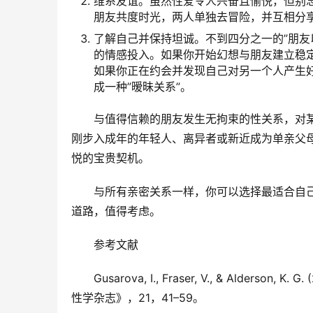
维系友谊。虽然性爱令人兴奋且愉悦，但别
朋友共度时光，两人单独去冒险，并互相分
了解自己并保持坦诚。不到四分之一的”朋友
的情感投入。如果你开始幻想与朋友建立稳
如果你正在约会并发现自己对另一个人产生好
成一种”暧昧关系”。
与值得信赖的朋友发生无拘束的性关系，对
刚步入成年的年轻人、离异者或新近成为单亲父
悦的宝贵契机。
与所有亲密关系一样，你可以选择最适合自
道路，值得考虑。
参考文献
Gusarova, I., Fraser, V., & Ald
性学杂志》，21，41–59。