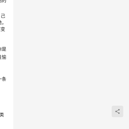
同的
自己
地，
演变
你是
性愉
一条
人类