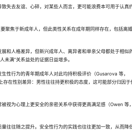
导致失去友谊、心碎，对某些人而言，更可能浪费本可用于认真
主要聚焦于新成年人，但此类性关系在成年期同样存在，包括离
发展和人格差异，但新兴成年人、离异者和单亲父母都处于相似
恋人未满”关系益处的证据日益增多。
性行为的青年期成年人对此均持积极评价（Gusarova 等，
知上存在性别差异：男性往往持更积极的态度，这可能部分归因于
。
被视为心理上更安全的亲密关系中获得更高满足感（Owen 等
质量往往随之提升。安全性行为的实践也往往更加一致，从而降