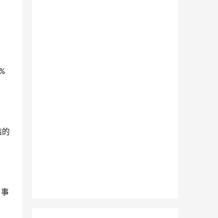
%
结的
。事