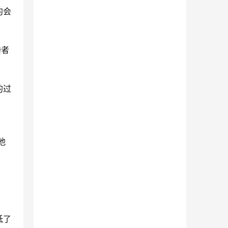
约会
婚者
的过
他
，
低了