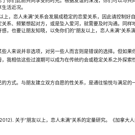
忘了你们此前共同享受的时光。根据友谊的深浅，你们可以与共
享生活近况。
以上，恋人未满”关系会发展成稳定的恋爱关系，因此请控制好
定关系、频繁想起对方，或是坠入爱河，就需要及时沟通。同样
感，也要让朋友知晓，以免你们的”朋友以上，恋人未满”关系
某些人来说并非选项，对另一些人而言则是错误的选择。但如果
母，我相信这些过渡期可以成为在传统约会或稳定关系之外探索
己的方式。与朋友建立双方自愿的性关系，是通往愉悦与满足的
erson, K. G. (2012). 关于”朋友以上，恋人未满”关系的定量研究。《加拿大