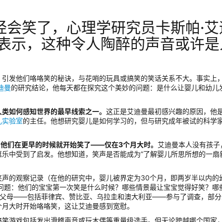
经会笑了，心理学研究员卡斯帕·艾
man）表示，这种令人陶醉的声音或许
。
，引发他们咯咯笑的秘诀，与花哨的玩具或搞笑的笑话关系不大。事实上
迪曼
的研究结论，他每天都在探究这个美妙的问题：是什么让婴儿和幼儿
人类如何感知世界的最早线索之一。
这正是艾迪曼最初感兴趣的原因，他
儿实验室
的主任。他想研究婴儿是如何学习的，但与研究成年被试的科学
，他们在更早的时候就开始笑了——仅在3个月大时。
艾迪曼本人没有孩子
逗乐中受到了启发。他想知道，笑声是否能成为”了解婴儿所思所想的一扇
声的观察记录（在他的研究中，婴儿被界定为30个月，即两岁半以内的
了他的问题：他们的宝宝第一次笑是什么时候？哪些情景最让宝宝觉得好笑？哪
0位父母——包括菲律宾、赞比亚、乌拉圭和澳大利亚——参与了调查，部分
个月大时开始咯咯笑，这让艾迪曼感到宽慰。
搞笑游戏包括发出滑稽声音或玩木偶等重量级选手。但无论跨越哪个国家