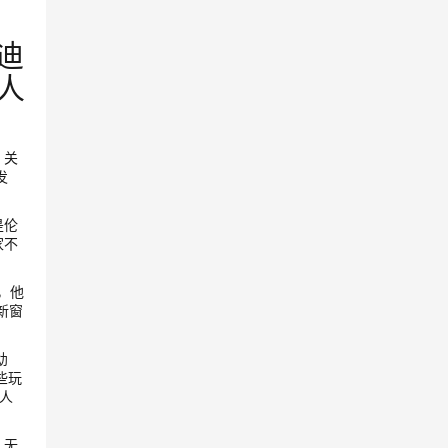
迪
是人
，关
发
是伦
家不
，他
新窗
幼
些玩
人
，无