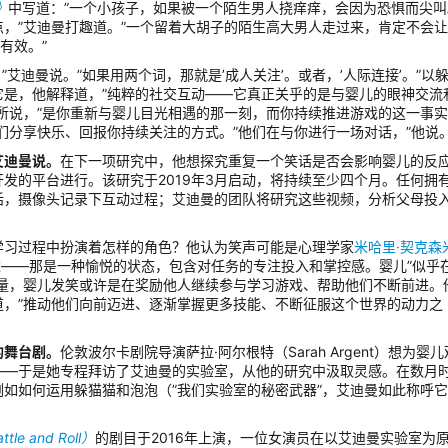
》
中写道：”一个小孩子，如果被一个陌生男人挠痒痒，会因为恐惧而尖叫。
，”艾迪曼打趣道。”一个留着大胡子的陌生高大男人走过来，肯定不会
有效。”
，”艾迪曼说。”如果用两个词，那就是’成人关注’。或者，’人际连接’。”以
它是，他解释道，”纯粹的社交互动——它真正关乎的是与婴儿的眼神交流
所说，”是你重新与婴儿目光相遇的那一刻，而你持续推进游戏的这一事
们分享快乐、回报你持续关注的方式。”他们在与你进行一场对话，”他说
艾迪曼说。
在下一项研究中，他想探究重复一个笑话是否会影响婴儿的反
发的平台进行。该研究于2019年3月启动，将持续至少四个月。任何拥
话，摄像头记录下互动过程；艾迪曼的团队将研究这些视频，分析父母投
学习过程中扮演着怎样的角色？他认为笑声可能是心理学家
米哈里·契克森
——那是一种愉悦的状态，包含对任务的专注投入和掌控感。婴儿”似乎
力量，婴儿发笑或许是在奖励他人继续参与学习游戏、帮助他们不断前进。
道，”推动他们向前迈进、逐渐掌握更多技能、不断征服这个世界的动力之
的舞台剧。
伦敦波尔卡剧院导演萨拉·阿尔根特（Sarah Argent）想为婴
——于是她专程拜访了艾迪曼的实验室，从他的研究中汲取灵感。在数月
如如何运用躲猫猫和泡泡（”我们实验室的秘密武器”，艾迪曼如此称呼
e and Roll）
的剧目于2016年上演，一位女演员在以艾迪曼实验室为