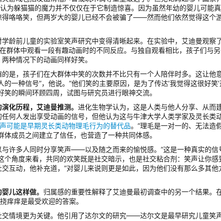
他认为躲猫猫的魔力并不仅仅在于它制造惊喜。因为虽然年幼的婴儿可能
惊得咯咯笑，但两岁大的婴儿已经不会被骗了——然而他们依然觉得这个
对学龄前儿童的实验室笑声研究中变得清晰起来。在实验中，艾迪曼观察了
及在群体中观看一段有趣动画时的不同反应。与独自观看相比，孩子们与另
，两种情况下的动画同样好笑。
趣的是，孩子们在大群体中笑的次数并不比只有一个人陪伴时多。这让他
的一种信号”，他说。”他们笑的主要原因，是为了传达’我觉得这很好笑’
好笑的瞬间环顾四周，试图与研究员进行眼神交流。
的演化历程，艾迪曼推测。
进化生物学认为，这是人类与他人分享、从而
的任何人发出享受动画的信号，但他认为这与牛津大学人类学家及灵长类
声可能是早期灵长类动物理毛行为的替代品
。”理毛是一对一的、无法造
群体成员之间建立了信任，也营造了一种共同体感。
以与许多人同时分享笑声——以及随之而来的愉悦感。”这是一种真实的信
从这个角度来看，共同的欢笑既是社交暗示，也是社交粘合剂：笑声让你感
社交互动，他补充道，”对婴儿来说则更是如此，因为他们没有那么多其他
的婴儿这样做。
归属感的重要性解释了艾迪曼最初调查中的另一个结果。
，挠痒痒是最受欢迎的答案。
社交情境更为关键。他引用了达尔文的研究——达尔文是最早研究儿童笑