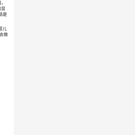
绍，
的显
话是
婴儿
去做