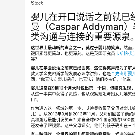
iStock
婴儿在开口说话之前就已
曼（Caspar Addy
类沟通与连接的重要源泉
这世界上最动听的声音之一，莫过于婴儿的笑声。
然而
键因素既更简单，也更深刻。这是英国研究员
卡斯帕·艾
笑？
婴儿在学会说话之前就已经会笑，这使得笑声成为了解
敦大学金史密斯学院发展心理学讲师，也是
金史密斯婴
同，”你无法向婴儿提问，也无法让他们按按钮，”他说。
婴儿通常在9到12个月大时说出第一个词，但研究发现
从这一事实中获得了灵感，也从观察姐姐与她女儿嬉笑
口”。
作为进入这一领域的第一步，艾迪曼收集了父母对婴儿笑
儿）。从2012年9月到2013年11月，父母们回答
具和游戏最能引发笑声？来自全球62个国家的约150
还发来了短视频。这些父母证实，他们的孩子确实在三
有一种游戏，全世界的婴儿都觉得妙趣横生。
候选的最