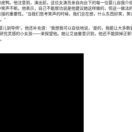
橡皮鸭。他注意到，演出前，这位女演员亲自向台下的每一位婴儿自我介
中笑声不断。他表示，自己不能居功说是他建议她这样做的，但这一做法
连接的重要性。”当我们思考笑声的时候，我们总在想，什么东西好笑，笑
。”
婴儿驯导师”。他还补充道：”我想我可以自信地说，’是的，我能让大多数
他研究灵感的小女孩——来探望他。她让艾迪曼意识到，他还不能辞掉正职
道。