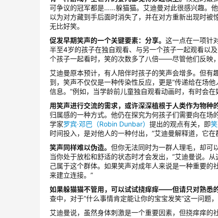
可争议的冠军都是……躲猫猫。艾迪曼对此很感兴趣。
以为对方藏到手后面时消失了，并在对方重新出现时被
无比好笑。
促发早期笑声的一个关键要素：分享。
这一点在一项针
半至4岁的孩子在独自观看、与另一个孩子一起观看以
个孩子一起看时，笑的次数多了八倍——尽管他们反映
艾迪曼原本预计，有人陪伴时孩子的笑声会增多。但有
到，笑声不仅仅是一种传染性反应，更是”传递给在场他人
信息。”例如，当学龄前儿童独自观看动画时，有时会在
用笑声进行交流的需求，或许深深植根于人类作为物种
归属感的一种方式。他仍在探究为何孩子们需要向在场
学家
罗宾·邓巴（Robin Dunbar）
提出的观点有关，即
笑
时间投入，是对他人的一种付出，”艾迪曼解释道，它在
笑声同样难以伪造。
但你无法同时为一群人理毛，却可
当你处于放松和舒适的状态时才会发出，”艾迪曼说。
己属于这个群体。如果笑声对成年人来说是一种重要的
来建立连接。”
如果躲猫猫不管用，可以试试挠痒痒——但请只对熟悉
查中，对于”什么事情肯定能让你的宝宝发笑”这一问题
艾迪曼说，虽然身体刺激是一个重要因素，但挠痒痒的