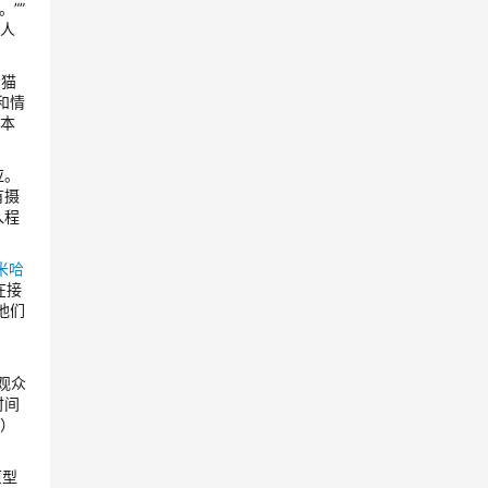
””
让人
躲猫
和情
实本
。
应。
有摄
入程
米哈
在接
他们
儿观众
时间
它）
原型