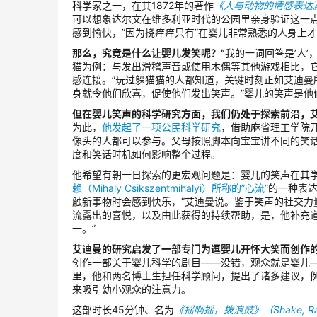
科学家之一，在其1872年的著作
《人与动物的情感表达
可以想象达尔文在维多利亚时代的公园里亲身验证这一点
感到愉快，”因为挠痒痒只有”在婴儿非常熟悉的人身上才
那么，究竟是什么让婴儿发笑呢？”
我的一词回答是’人’
猫为例：与发出滑稽声音或使用木偶等其他游戏相比，
感连接。”玩过躲猫猫的人都知道，关键时刻正如艾迪曼
身就令他们欣喜，促使他们发出笑声。”婴儿的笑声是他
但在婴儿笑声的科学研究方面，我们仍处于探索前沿，
为此，
他发起了一项公民科学研究
，借助麻省理工学院开
像头的人都可以参与。父母按照脚本向宝宝讲不同的笑
度和笑话时机如何影响整个过程。
他希望有朝一日探索的更宏观问题是：婴儿的笑声在其
赖（Mihaly Csikszentmihalyi）所称的”心流”
的一种表达
触新事物时会感到快乐，”艾迪曼说。鉴于笑声的社交
流露出的喜悦，以及由此获得的持续帮助，是，他补充
一。”
艾迪曼的研究启发了一部专门为逗婴儿开怀大笑而创作
创作一部关于婴儿科学的剧目——没错，观众就是婴儿
里，他和两名博士生担任科学顾问，提出了诸多建议，例
来吸引幼小观众的注意力。
这部时长45分钟、名为
《摇啊摇，拨浪鼓》（Shake, Rattl