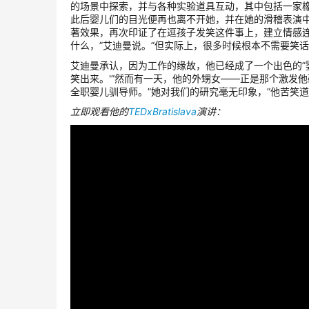
的场景中探索，并与各种实验道具互动，其中包括一家
此后婴儿们的目光便再也离不开她，并在她的滑稽表演
著效果，再次印证了在逗孩子发笑这件事上，建立情感
什么，”艾迪曼说。”但实际上，很多时候根本不需要笑话
艾迪曼承认，因为工作的缘故，他已经成了一个出色的”
笑出来。'”然而有一天，他的外甥女——正是那个激发
全职婴儿驯导师。”她对我们的研究毫无印象，”他苦笑
立即观看他的
TEDxBratislava
演讲：