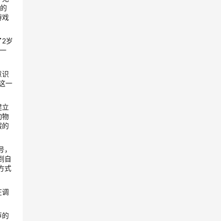
真的
游戏
2岁
一
意识
这一
建立
动物
假的
号，
到自
方式
在调
声的