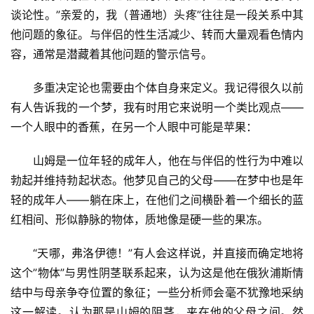
谈论性。”亲爱的，我（普通地）头疼”往往是一段关系中其
他问题的象征。与伴侣的性生活减少、转而大量观看色情内
容，通常是潜藏着其他问题的警示信号。
多重决定论也需要由个体自身来定义。我记得很久以前
有人告诉我的一个梦，我有时用它来说明一个类比观点——
一个人眼中的香蕉，在另一个人眼中可能是苹果：
山姆是一位年轻的成年人，他在与伴侣的性行为中难以
勃起并维持勃起状态。他梦见自己的父母——在梦中也是年
轻的成年人——躺在床上，在他们之间横卧着一个细长的蓝
红相间、形似静脉的物体，质地像是硬一些的果冻。
“天哪，弗洛伊德！”有人会这样说，并直接而确定地将
这个”物体”与男性阴茎联系起来，认为这是他在俄狄浦斯情
结中与母亲争夺位置的象征；一些分析师会毫不犹豫地采纳
这一解读。认为那是山姆的阴茎，夹在他的父母之间。然