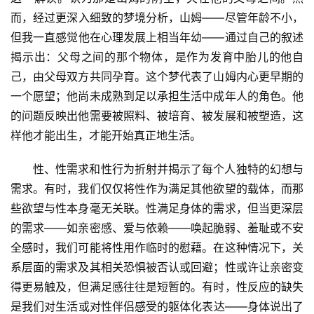
而，经过更深入细致的梦境分析，山姆——尽管年龄不小，
但我一直感觉他在心理发展上相当年幼——通过自己的叙述
揭示出：父母之间的那个物体，是作为发育中胎儿的他自
己，由父母双方共同孕育。这个梦代表了山姆内心更早期的
一个愿望；他尚未成熟到足以承担生活中成年人的角色。他
的问题反映出他需要被照料、被培育、被发展和被塑造，这
样他才能出生，才能开始真正地生活。
性、性需求和性行为折射并揭示了每个人独特的幻想与
需求。有时，我们仅仅将性作为满足其他欲望的载体，而那
些欲望与性本身毫无关联。性满足身体的需求，但当更深层
的需求——如亲密感、爱与依赖——唤起脆弱、羞耻或不安
全感时，我们可能将性用作临时的慰藉。在这种情况下，关
系层面的需求及其相关恐惧被否认或回避；性或许让亲密变
得更易触及，但满足感往往是短暂的。有时，性反应的缺失
是我们对生活或对性伴侣感受的躯体化表达——身体说出了