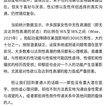
放态度有所提升，整体而言，关于性的沟通也变得越来越自
在。但关于喜好与厌恶、性幻想以及性伴侣选择的真实沟
通，仍然错综复杂。
当前统计数据显示，许多国家女性中无性高潮症（即无
法达到性高潮的状态）的比例在16%至18%之间（Wise，
2021年）。勃起功能障碍在美国影响约3000万男性，大约
十分之一。排除激素缺乏、泌尿系统或阴道问题等潜在医学
状况，大多数难以达到性高潮的情况都有心理根源。毋庸置
疑，与性相关的性功能与性愉悦可能因性虐待、性侵犯和性
骚扰的经历而受损；抑郁症也会对一个人的功能产生显著影
响，尤其是对性欲以及达到性高潮的能力造成严重损害。
但让我们回到普通人的话题——那些没有重大潜在医
学、创伤或心理问题，却找不到方法真实地沟通自身性需求
与渴望的人，或者那些将性用作传递关系中其他问题的载体
的人。