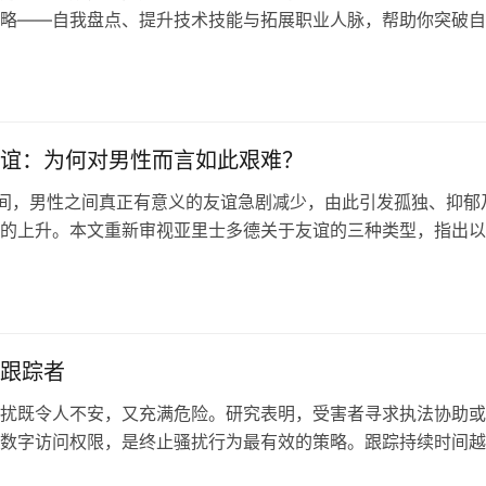
略——自我盘点、提升技术技能与拓展职业人脉，帮助你突破自
找准职业方向，勇敢迈向下一个职业目标。
谊：为何对男性而言如此艰难？
年间，男性之间真正有意义的友谊急剧减少，由此引发孤独、抑郁
的上升。本文重新审视亚里士多德关于友谊的三种类型，指出以
幸福为基础的”善德型友谊”最为持久，并探讨在当今社会维系这
关键条件。
跟踪者
扰既令人不安，又充满危险。研究表明，受害者寻求执法协助或
数字访问权限，是终止骚扰行为最有效的策略。跟踪持续时间越
越高；学校和工作场所的机构安全也能为受害者提供重要保护。