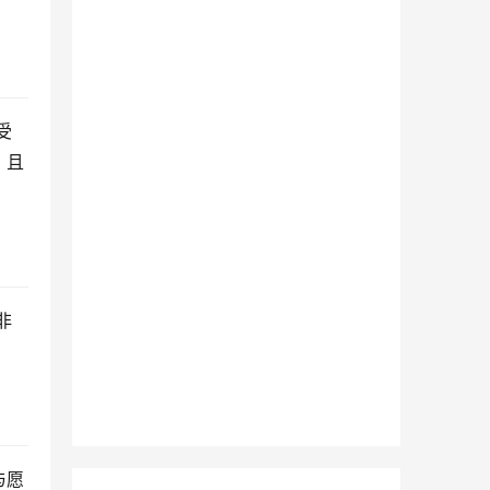
受
，且
非
与愿