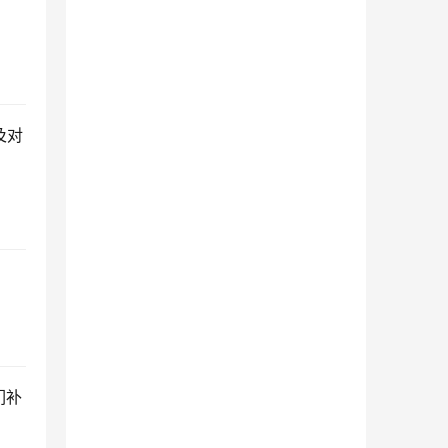
及对
们补