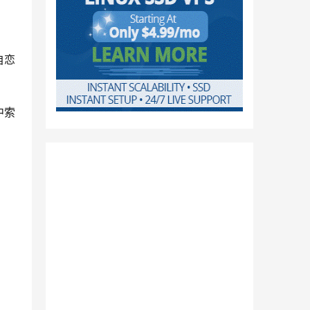
自恋
中索