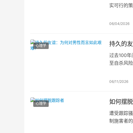
实可行的策
设限，重新
06/04/2026
持久的友
心理学
过去100
至自杀风险
心祝愿对方
深厚友谊的
06/11/2026
如何摆脱
心理学
遭受跟踪骚
制施害者的
长，危险性