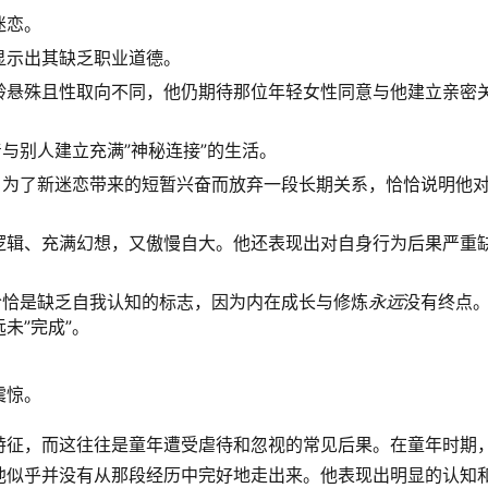
迷恋。
显示出其缺乏职业道德。
龄悬殊且性取向不同，他仍期待那位年轻女性同意与他建立亲密
与别人建立充满”神秘连接”的生活。
，为了新迷恋带来的短暂兴奋而放弃一段长期关系，恰恰说明他
逻辑、充满幻想，又傲慢自大。他还表现出对自身行为后果严重
恰恰是缺乏自我认知的标志，因为内在成长与修炼
永远
没有终点
未”完成”。
震惊。
特征，而这往往是童年遭受虐待和忽视的常见后果。在童年时期
他似乎并没有从那段经历中完好地走出来。他表现出明显的认知