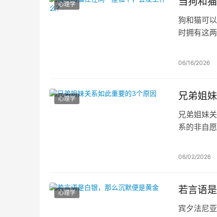
当狗和猫
心理学
狗和猫可以
时拥有这两
和主人关注
动。值得注
06/16/2026
兄弟姐妹
心理学
兄弟姐妹关
系的非自愿
之情不仅塑
生。
06/02/2026
若言语是
心理学
宾夕法尼亚