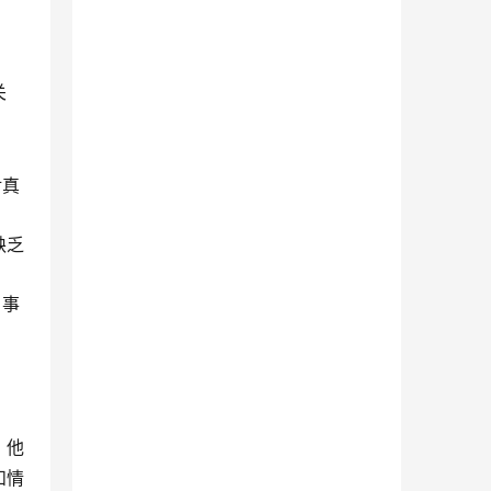
关
对真
缺乏
。事
，他
和情