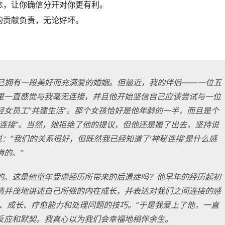
念，让你确信分开对你更有利。
的贡献负责，无论好坏。
自己拥有一段美好而充满爱的婚姻。但最近，我的伴侣——一位五
里一直感觉与我毫无连接，并且他开始坚信自己应该尝试与一位
轻女员工”共建生活”。那个女孩恰好是他年龄的一半，而且是个
魂连接”。当然，她拒绝了他的提议，但他还是搬了出去，坚持说
说：”我们的关系很好，但既然我已经知道了’神秘连接’是什么感
的。”
的。这是他童年受虐经历所带来的后遗症吗？他早年的经历起初
情并茂地讲述自己所做的内在成长，并表达对我们之间连接的感
知、成长、疗愈能力和处理问题的技巧。”于是我爱上了他，一直
反应和默契。我真心以为我们会幸福地相伴余生。