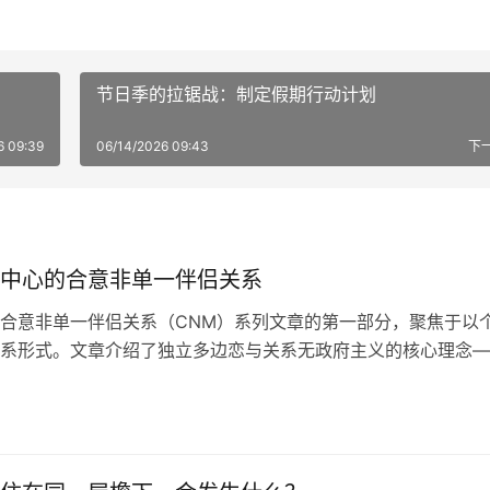
节日季的拉锯战：制定假期行动计划
6 09:39
06/14/2026 09:43
下
中心的合意非单一伴侣关系
合意非单一伴侣关系（CNM）系列文章的第一部分，聚焦于以
系形式。文章介绍了独立多边恋与关系无政府主义的核心理念—
个人自由与自主，拒绝将伴侣关系置于生活的绝对核心，并挑战
”的传统观念。