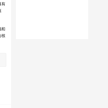
具有
连
脑和
为核