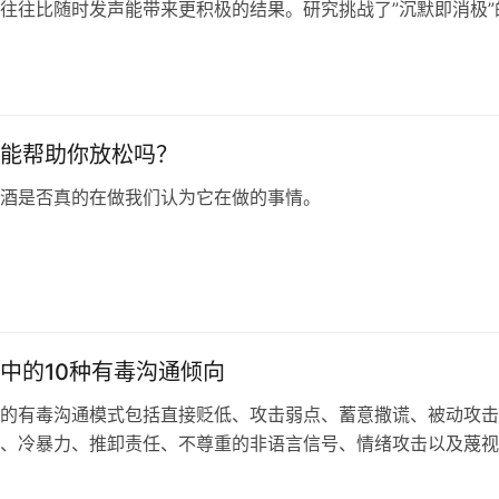
往往比随时发声能带来更积极的结果。研究挑战了”沉默即消极”
并指出沟通时机与沟通内容同等重要，其结论可应用于职场与个
能帮助你放松吗？
酒是否真的在做我们认为它在做的事情。
中的10种有毒沟通倾向
的有毒沟通模式包括直接贬低、攻击弱点、蓄意撒谎、被动攻击
、冷暴力、推卸责任、不尊重的非语言信号、情绪攻击以及蔑视
带来创伤反应、抑郁焦虑等负面心理影响，长期处于其中可能需