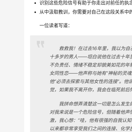
识别这些危险信号有助于你走出对前任的执
从中汲取教训，你需要对自己在这段关系中
一位读者写道：
救救我！在过去16年里，我以为
十多岁的男人——坦白说他在过去十年
不负责任、情绪不稳定却貌美如花的年
女同性恋——他声称与她有”神秘的灵
他”必须去探索与其他女性的连接”。他
觉，如果我不离开你，我会在临死前后悔
我拼命想弄清楚这一切是怎么发生
对我来说是一个危险信号，但随着他声
激，我心想：”哇，他有很强的自我认
以来都非常享受我们之间的连接、化学