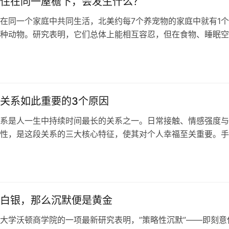
住在同一屋檐下，会发生什么？
在同一个家庭中共同生活，北美约每7个养宠物的家庭中就有1
种动物。研究表明，它们总体上能相互容忍，但在食物、睡眠空
方面存在潜在竞争。猫通常更为冷漠疏离，而狗则更主动寻求互
意的是，在家中习得的容忍度并不适用于与陌生动物的相遇。
关系如此重要的3个原因
系是人一生中持续时间最长的关系之一。日常接触、情感强度与
性，是这段关系的三大核心特征，使其对个人幸福至关重要。手
造思维与人际交往技能，其中形成的行为模式更可能影响人的一
白银，那么沉默便是黄金
大学沃顿商学院的一项最新研究表明，”策略性沉默”——即刻意