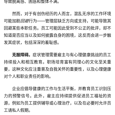
导致脱离感、困惑和整体不满。
然而，对于有创伤经历的人而言，混乱无序的工作环境
可能加剧
回避
行为——管理层缺乏方向或支持，可能导致其
回避某些本职任务。员工可能因此受到不公正的批评，却不
知道是否应当以及如何披露自身的困境，这反而会进一步触
发其症状，包括深深的羞耻感。
克服障碍。
症状管理需要雇主与有心理健康挑战的员工
持续投入和相互教育。职场培育富有同理心的文化至关重
要，这种文化应注重普及自我关怀的重要性，以及心理健康
对个人和职业责任的影响。
企业应倡导健康的工作与生活平衡，并教育员工识别压
力的预警信号。此外，雇主应持续提供促进员工福祉的资
源，例如为员工提供辅导或心理治疗，以及在必要时允许员
工请私人假期。