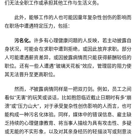
们无法全职工作或承担其他工作与生活义务。
此外，能够工作的人也可能因童年复杂性创伤的影响而
在职场中遭遇特定压力，包括：
污名化。
许多有心理健康问题的人反映，若主动披露自
身状况，可能会在求职中遭到拒绝，或因此放弃求职。部分
人可能遭遇薪资差异，或因披露病情而只能获得薪酬较低的
职位。还有一些人遭遇”玻璃天花板”效应，管理层的阻力使
其无法晋升至更高职位。
然而，
不
披露病情同样是一把双刃剑。例如，员工之间
看似”无害”的玩笑或谈话，比如抱怨临近截止日期时有多”崩
溃”或”压力山大”，对于承受复杂性创伤影响的人而言，也可
能构成一种污名化体验。同样，媒体中的错误信息、雇主缺
乏持续的心理健康教育、将当事人描绘为具有攻击性、多疑
或无能的不实形象，以及对其亲身经历的轻描淡写或刻意淡