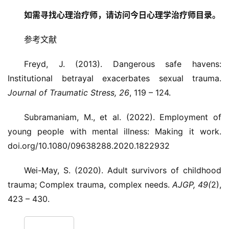
如需寻找心理治疗师，请访问今日心理学治疗师目录。
参考文献
Freyd, J. (2013). Dangerous safe havens:
Institutional betrayal exacerbates sexual trauma.
Journal of Traumatic Stress, 26
, 119 – 124.
Subramaniam, M., et al. (2022). Employment of
young people with mental illness: Making it work.
doi.org/10.1080/09638288.2020.1822932
Wei-May, S. (2020). Adult survivors of childhood
trauma; Complex trauma, complex needs.
AJGP, 49(
2),
423 – 430.