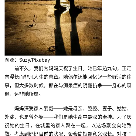
图源：Suzy/Pixabay
前不久，我们为妈妈庆祝了生日。她已年逾九旬，正走
向漫长而非凡人生的暮章。她偶尔还能回忆起一些鲜活的往
事，但大多数时候，都在与痴呆症的阴霾抗争——身心的衰
退，远非她所愿。
妈妈深受家人爱戴——她是母亲、婆婆、妻子、姑姑、
外婆，也是曾外婆——我们是她生命中最深的牵挂。为了庆
祝她的生日，在城里的家人聚在一起，以这场聚会向她致
敬。考虑到妈妈目前的状况，聚会简短却意义深长。对孩子