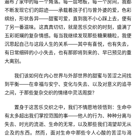
遍布了家中的每一个角落。每一层地板，每一个房间，我都
不断发现它们的踪迹——承载着孩子们与曾外婆的爱，色彩
缤纷，形状各异——甜蜜可爱，直到我不小心踩上去，便有
了另一番滋味。这真真切切，就是苦乐交织的时刻，盛满了
五彩斑斓的复杂情感。每当我继续发现那些糖果糖粒，我便
沉思起自己与这段人生的关系——其中有喜悦，也有失去，
有日常细碎的小小失去，也有那即将到来的、早已预见的重
大离别。
我们该如何在内心世界与外部世界的甜蜜与苦涩之间找
到平衡——在幸福与安宁、变化与失去、以及对意义的追寻
之间，于那些复杂交织的情绪中灵活周旋？
置身于这苦乐交织之中，我们不情愿地领悟到：生命中
有太多超出我们掌控范围的事——他人的行为、种种分离与
失去、时光的流逝、生命的无常，以及那些我们渴望却无从
企及的东西。然而，面对生命中那些令人心酸的苦涩与渴