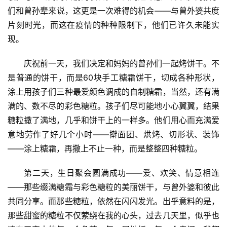
们和曾孙辈来说，这更是一次难得的机会——与曾外婆共度
片刻时光，而这在疫情的种种限制下，他们已许久未能实
现。
庆祝前一天，我们决定和妈妈的曾孙们一起烤饼干。不
是普通的饼干，而是60块手工糖霜饼干，切成各种形状，
涂上用孩子们三种最爱颜色调成的自制糖霜，当然，还有满
满的、数不尽的彩色糖粒。孩子们尽可能地小心翼翼，结果
糖粒撒了满地，几乎和饼干上的一样多。他们用心而充满爱
意地劳作了好几个小时——擀面团、烘烤、切形状、装饰
——涂上糖霜，再撒上不止一种，而是整整四种糖粒。
第二天，生日聚会圆满成功——爱、欢笑、情意相连
——那些缀满糖霜与彩色糖粒的美丽饼干，与曾外婆和彼此
共同分享。而那些糖粒，依然在闪闪发光。出乎意料的是，
那些甜蜜的糖粒不仅萦绕在我的心头，过去几天里，似乎也