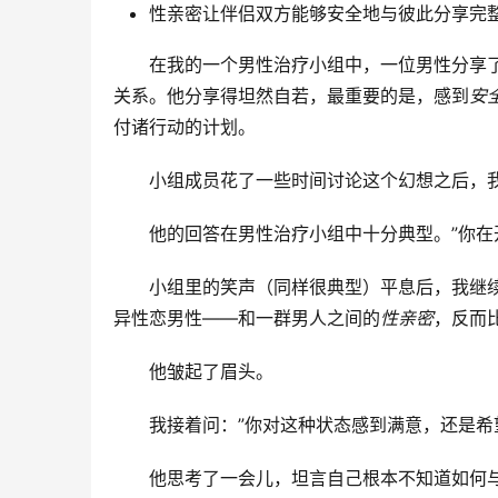
性亲密让伴侣双方能够安全地与彼此分享完
在我的一个男性治疗小组中，一位男性分享
关系。他分享得坦然自若，最重要的是，感到
安
付诸行动的计划。
小组成员花了一些时间讨论这个幻想之后，我
他的回答在男性治疗小组中十分典型。”你在
小组里的笑声（同样很典型）平息后，我继
异性恋男性——和一群男人之间的
性亲密
，反而
他皱起了眉头。
我接着问：”你对这种状态感到满意，还是希
他思考了一会儿，坦言自己根本不知道如何