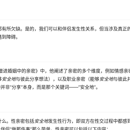
都有所欠缺。是的，我们可以和伴侣发生性关系，但当涉及真正
遇到障碍。
《增进婚姻中的亲密》中，他阐述了亲密的多个维度，例如情感亲
够
安全地
与彼此分享想法），以及职业亲密（能够
安全地
与彼此
并非”分享”本身，而是那个关键词——”安全地”。
什么。性亲密包括
安全地
发生性行为，即双方在性交过程中都感
与伴侣”做那件事”那么简单。性亲密可以包括以下内容：