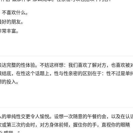
、不喜欢什么。
最好的朋友。
非常丰富。
表达完整的性体验。不妨这样想：我们喜欢了解对方，也喜欢被
根结底，在性这个话题上，性与性亲密的区别在于：性不过是单
想的投入。
入的单纯性交更令人愉悦。设想一次随意的午餐约会，以及在认
次或第三次约会时，对方身体前倾，握住你的手，直视你的眼睛