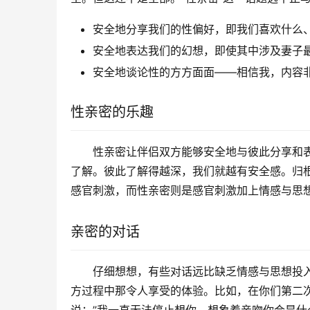
安全地分享我们的性偏好，即我们喜欢什么
安全地表达我们的幻想，即使其中涉及妻子
安全地谈论性的方方面面——相信我，内容
性亲密的乐趣
性亲密让伴侣双方能够安全地与彼此分享和
了解。彼此了解得越深，我们就越有安全感。归
感官刺激，而性亲密则是感官刺激加上情感与思
亲密的对话
仔细想想，有些对话远比缺乏情感与思想投
方过程中那令人享受的体验。比如，在你们第二