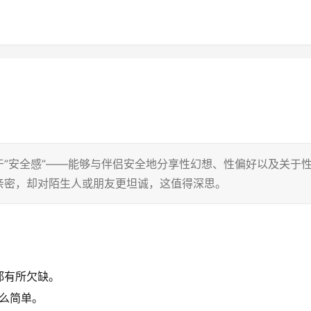
”安全感”——能够与伴侣安全地分享性幻想、性偏好以及关于
亲密，却对陌生人或朋友更坦诚，这值得深思。
都有所欠缺。
那么简单。