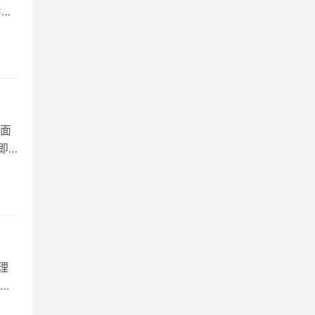
D
助
面
即
理
可
境