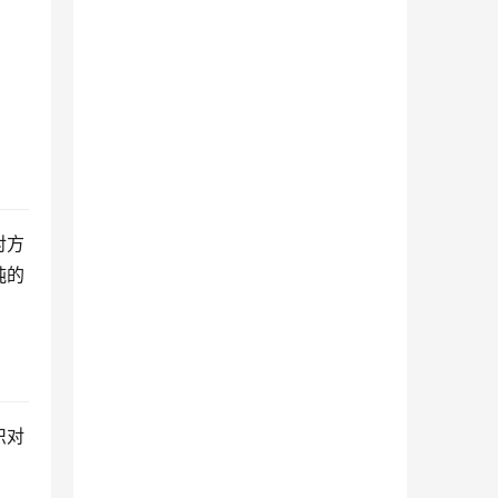
对方
纯的
识对