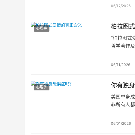
与价值观。
06/12/2026
柏拉图式
心理学
“柏拉图式
哲学著作及
源，探讨苏
为通向智慧
06/11/2026
你有独身
心理学
美国单身成
非所有人都
于社会污名
全，也更难
06/01/2026