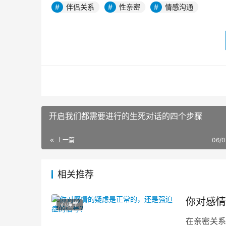
伴侣关系
性亲密
情感沟通
开启我们都需要进行的生死对话的四个步骤
上一篇
06/0
相关推荐
你对感情
心理学
在亲密关系