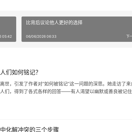
比背后议论他人更好的选择
6 05:42
06/06/2026 06:33
下
人们如何铭记？
离世，引发了作者对”如何被铭记”这一问题的深思。她走访了来
人们，得到了各式各样的回答——有人渴望以幽默或善良被记住
艺术作品流传后世，也有人坦言尚未做成值得铭记之事。作者认
何被人记住，能激励自己活出最好的样子。
中化解冲突的三个步骤