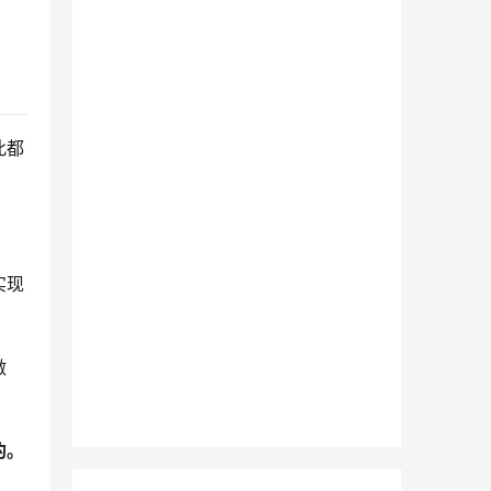
此都
实现
做
的。