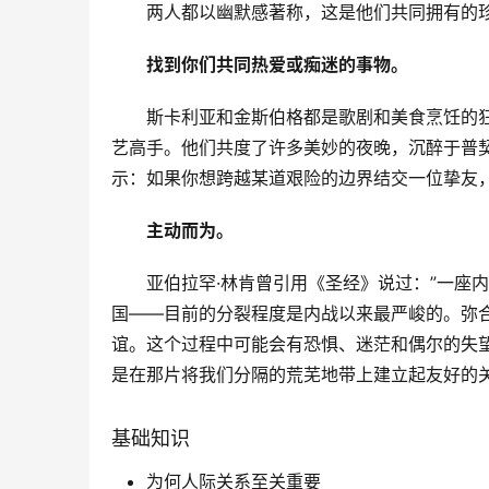
两人都以幽默感著称，这是他们共同拥有的
找到你们共同热爱或痴迷的事物。
斯卡利亚和金斯伯格都是歌剧和美食烹饪的
艺高手。他们共度了许多美妙的夜晚，沉醉于普
示：如果你想跨越某道艰险的边界结交一位挚友
主动而为。
亚伯拉罕·林肯曾引用《圣经》说过：”一座
国——目前的分裂程度是内战以来最严峻的。弥
谊。这个过程中可能会有恐惧、迷茫和偶尔的失
是在那片将我们分隔的荒芜地带上建立起友好的
基础知识
为何人际关系至关重要