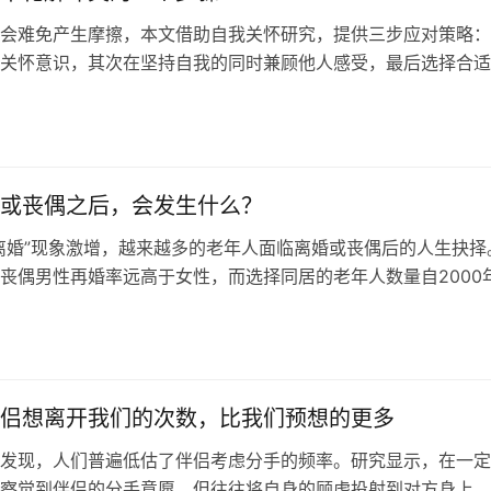
会难免产生摩擦，本文借助自我关怀研究，提供三步应对策略：
关怀意识，其次在坚持自我的同时兼顾他人感受，最后选择合适
突，从而在维护自身健康的同时，让人际关系得以完好保全。
或丧偶之后，会发生什么？
离婚”现象激增，越来越多的老年人面临离婚或丧偶后的人生抉择
丧偶男性再婚率远高于女性，而选择同居的老年人数量自2000
倍。社交网络、子女距离及个人财务自主性均影响着老年人是否
章还提供了四个关键自省问题，帮助老年人在人生下半场做出更
选择。
侣想离开我们的次数，比我们预想的更多
发现，人们普遍低估了伴侣考虑分手的频率。研究显示，在一定
察觉到伴侣的分手意愿，但往往将自身的顾虑投射到对方身上，