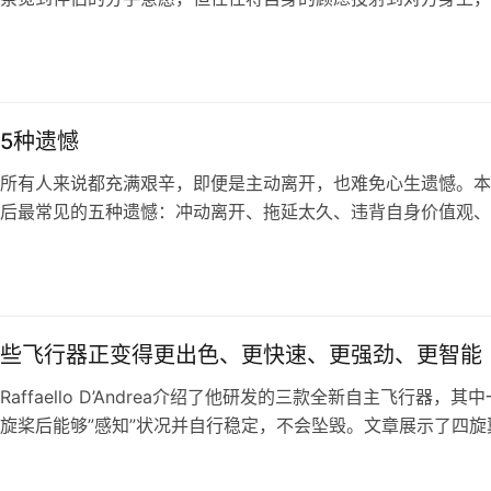
关系的前景看得比实际更乐观。依恋焦虑程度越高的人，对伴侣
测反而更为准确。
5种遗憾
所有人来说都充满艰辛，即便是主动离开，也难免心生遗憾。本
后最常见的五种遗憾：冲动离开、拖延太久、违背自身价值观、
及伤害了身边的人。理解这些遗憾，有助于我们在感情中做出更
减少日后的悔恨。
些飞行器正变得更出色、更快速、更强劲、更智能
affaello D’Andrea介绍了他研发的三款全新自主飞行器，其中
旋桨后能够”感知”状况并自行稳定，不会坠毁。文章展示了四旋
错控制、自主飞行等领域的最新突破性进展。