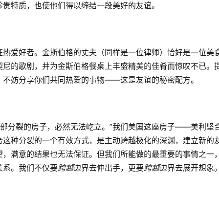
珍贵特质，也使他们得以缔结一段美好的友谊。
狂热爱好者。金斯伯格的丈夫（同样是一位律师）恰好是一位美
契尼的歌剧，并为金斯伯格餐桌上丰盛精美的佳肴而惊叹不已。
，不妨分享你们共同热爱的事物——这是友谊的秘密配方。
内部分裂的房子，必然无法屹立。”我们美国这座房子——美利坚
合这种分裂的一个有效方式，是主动跨越极化的深渊，建立新的
望，满意的结果也无法保证。但我们所能做的最重要的事情之一
关系。我们不仅要
跨越
边界去伸出手，更要
跨越
边界去展开想象