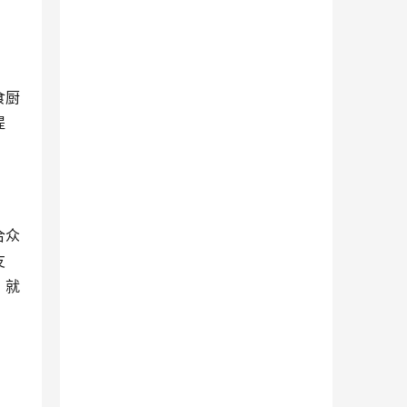
食厨
提
合众
友
，就
。