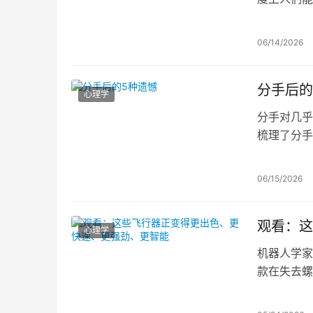
向于将亲密
手意愿的预
06/14/2026
分手后的
心理学
分手对几乎
梳理了分手
失自我，以
醒的选择，
06/15/2026
观看：这
心理学
机器人学家R
款在失去螺
飞行器在容