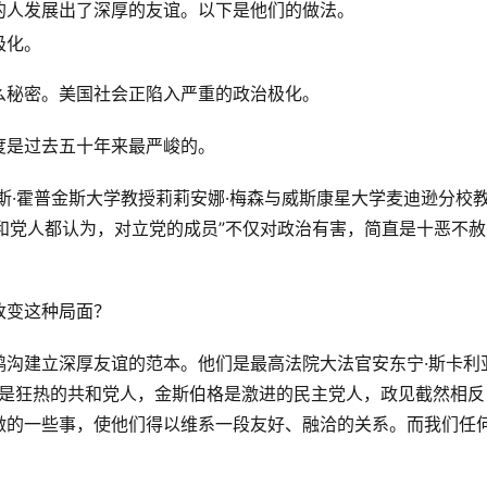
的人发展出了深厚的友谊。以下是他们的做法。
极化。
么秘密。美国社会正陷入严重的政治极化。
度是过去五十年来最严峻的。
翰斯·霍普金斯大学教授莉莉安娜·梅森与威斯康星大学麦迪逊分校
的共和党人都认为，对立党的成员”不仅对政治有害，简直是十恶不
改变这种局面？
鸿沟建立深厚友谊的范本。他们是最高法院大法官安东宁·斯卡利
亚是狂热的共和党人，金斯伯格是激进的民主党人，政见截然相反
做的一些事，使他们得以维系一段友好、融洽的关系。而我们任