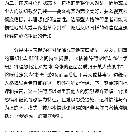
为二。在这种心理状态下，它指的是将个人对某一情境或某
个人的认知截然割裂——要么视其为完全美好，要么视其为
彻底糟糕，非理想化即迫害性。边缘型人格障碍患者可能习
惯性地对人或事做出草率判断，随后又以同样的确信程度迅
速转向截然相反的看法。
分裂往往表现为在对配偶或其他家庭成员、朋友、同事
的理想化与贬低之间持续摇摆。《精神障碍诊断与统计手
册》将理想化定义为”将夸张的正面品质归于某人或某事”，
将贬低定义为”将夸张的负面品质归于某人或某事”。边缘型
人格障碍患者可能在这一刻还在称赞伴侣，下一刻便转而批
评和指责。这一障碍还以对重要他人的强烈遗弃恐惧、背叛
恐惧和被忽视恐惧为特征，且难以忍受独处。这种情绪与行
为上的矛盾模式，被那本描述该障碍的经典著作书名精准概
括：
《我恨你，别离开我》
。