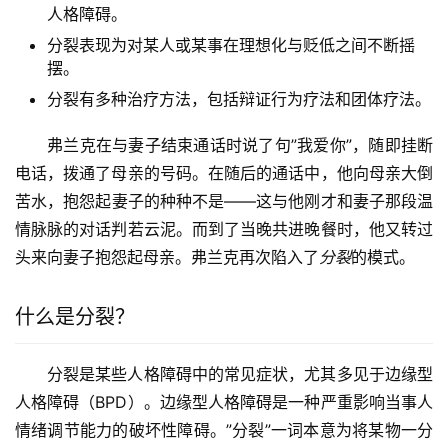
人格障碍。
分裂表现为对某人或某事在理想化与贬低之间不断摇
摆。
分裂有多种治疗方法，包括辩证行为疗法和团体疗法。
弗兰克在与妻子结束通话时说了句”我爱你”，随即挂断
电话，拨通了母亲的号码。在随后的通话中，他向母亲大倒
苦水，抱怨起妻子的种种不是——这与他刚才和妻子那段温
情脉脉的对话判若云泥。而到了当晚共进晚餐时，他又转过
头来向妻子抱怨起母亲。弗兰克再次陷入了
分裂
的模式。
什么是分裂？
分裂是某些人格障碍中的常见症状，尤其多见于边缘型
人格障碍（BPD）。边缘型人格障碍是一种严重影响当事人
情绪调节能力的破坏性障碍。”分裂”一词本意为将某物一分