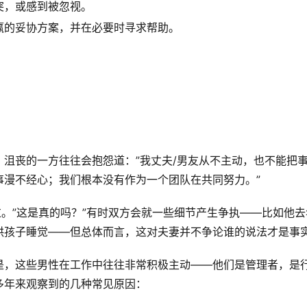
突，或感到被忽视。
赢的妥协方案，并在必要时寻求帮助。
沮丧的一方往往会抱怨道：”我丈夫/男友从不主动，也不能把
事漫不经心；我们根本没有作为一个团队在共同努力。”
过。”这是真的吗？”有时双方会就一些细节产生争执——比如他去
哄孩子睡觉——但总体而言，这对夫妻并不争论谁的说法才是事
是，这些男性在工作中往往非常积极主动——他们是管理者，是
多年来观察到的几种常见原因：