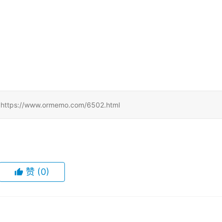
/www.ormemo.com/6502.html
赞
(0)