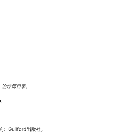
》治疗师目录。
k
 纽约：Guilford出版社。