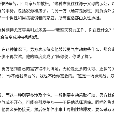
工作很辛苦，回到家只想放松。”这种态度往往源于父母的示范，
里的事务，包括家务和孩子，而另一方（通常是男性）则负责外
于一个男性和男孩被惯着的家庭，所有重活都由女性承担。
种期待尤其容易引发矛盾——”我整天努力工作，你在做什么？
就会演变成冲突和积怨。
。
在这种情况下，男方表示每次他鼓起勇气主动做些什么，都会
脆不再尝试。他的态度变成了”随你便，你说了算”。
—男方感到自己的需求得不到满足，无论是更多的认可、更多的
：”你不给我需要的，我也不给你需要的。”这是一场壕沟战，
关，而这一种则更多涉及个性。一想到要主动采取行动，男方就
生气或不开心，可能会引发争吵——于是他选择退缩。同样的焦
。他要么妥协接受，然后在某件小事上周期性地爆发，要么采取