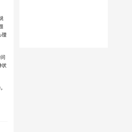
说
题
心理
的问
种状
助，