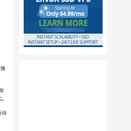
事情
年
实。
行动