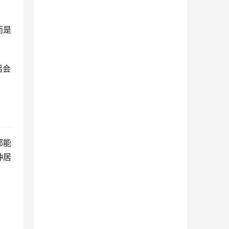
而是
侣会
都能
种居