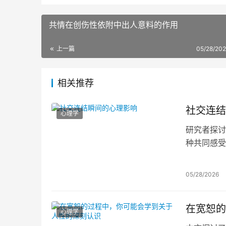
共情在创伤性依附中出人意料的作用
上一篇
05/28/202
相关推荐
社交连结
心理学
研究者探讨
种共同感受
的感觉（感
识地创造连
05/28/2026
在宽恕的
心理学