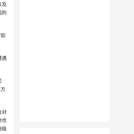
以及
面的
”如
遭遇
关
双方
会对
虑也
消极