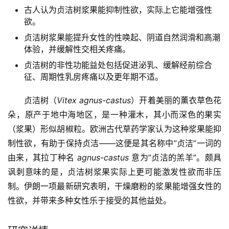
古人认为贞洁树浆果能抑制性欲，实际上它能增强性
欲。
贞洁树浆果能提升女性的性唤起、阴道自然润滑和高潮
体验，并缓解性交相关疼痛。
贞洁树的非性功能益处包括促进泌乳、缓解经前综合
征、周期性乳房疼痛以及更年期不适。
贞洁树（
Vitex agnus-castus
）开着美丽的薰衣草色花
朵，原产于地中海地区，是一种灌木，其小而深色的果实
（浆果）形似胡椒粒。欧洲古代草药学家认为这种浆果能抑
制性欲，有助于保持贞洁——这便是其名称中”贞洁”一词的
由来，其拉丁种名
agnus-castus
意为”贞洁的羔羊”。颇具
讽刺意味的是，贞洁树浆果实际上更可能激发性欲而非压
制。伊朗一项最新研究表明，干燥磨粉的浆果能增强女性的
性欲，并带来多种女性乐于接受的其他益处。