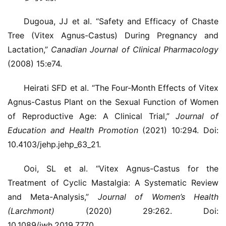
Dugoua, JJ et al. “Safety and Efficacy of Chaste
Tree (Vitex Agnus-Castus) During Pregnancy and
Lactation,”
Canadian Journal of Clinical Pharmacology
(2008) 15:e74.
Heirati SFD et al. “The Four-Month Effects of Vitex
Agnus-Castus Plant on the Sexual Function of Women
of Reproductive Age: A Clinical Trial,”
Journal of
Education and Health Promotion
(2021) 10:294. Doi:
10.4103/jehp.jehp_63_21.
Ooi, SL et al. “Vitex Agnus-Castus for the
Treatment of Cyclic Mastalgia: A Systematic Review
and Meta-Analysis,”
Journal of Women’s Health
(Larchmont)
(2020) 29:262. Doi:
10.1089/jwh.2019.7770.