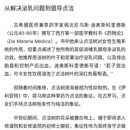
从解决泌乳问题到倡导贞洁
古希腊医师兼草药学家佩达尼乌斯·迪奥斯科里德斯
（公元40-90年）撰写了西方第一部医学教科书《药物论》
（
De Materia Medica
）。书中他承认贞洁树对女性生殖系
统的作用，但重点阐述了他所称的其促进哺乳期母亲泌乳的
功效。他推荐用该树的叶子和浆果治疗泌乳问题，以及排出
胎盘和控制产后出血。迪奥斯科里德斯写道：”若子宫出
血，可令女性饮用浸泡了贞洁树叶的深红色葡萄酒。”
但随着时间推移，贞洁树逐渐被视为性抑制剂。在《伊
利亚特》中，荷马称这种草药为贞洁的象征。在古罗马，贞
女们手持贞洁树枝条作为纯洁的象征。
中世纪期间，贞洁树的花朵被撒在地上，铺于即将进入
修道院和女修道院的初修士脚前，象征性地为其终身守贞做