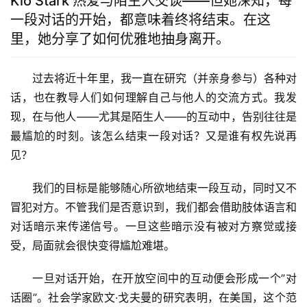
Kio Stark 热爱与陌生人交谈——但她深知，每
一段对话的开始，都意味着终将结束。在这
里，她分享了如何优雅地抽身离开。
过去将近十年里，我一直在研究（并亲身参与）各种对
话，也在教导人们如何理解自己与他人的交流方式。我发
现，在与他人——尤其是陌生人——的互动中，告别往往是
最尴尬的时刻。该怎么结束一段对话？又是谁有权先说再
见？
我们的目标是能够随心所欲地结束一段互动，同时又不
冒犯对方。不管我们是否意识到，我们都会借助肢体语言和
对话暗示来传递信号。一旦这些暗示没有被对方察觉或接
受，局面就会很快变得尴尬难堪。
一旦对话开始，在开放空间中的互动便会形成一个”对
话圈”。社会学家欧文·戈夫曼的研究表明，在美国，这个范