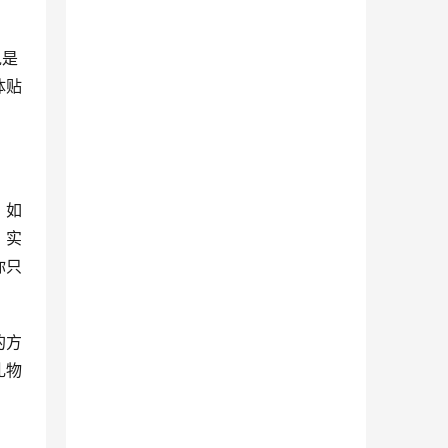
说是
体贴
，如
、实
你只
的方
礼物