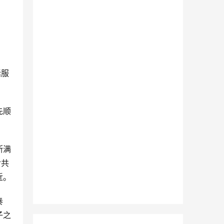
括服
先顺
断满
对共
近。
奏
子之