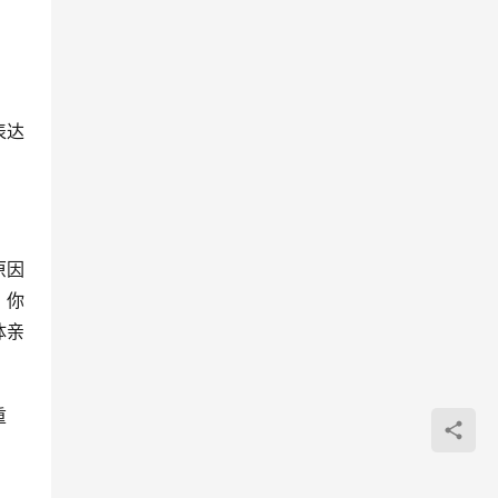
表达
原因
，你
体亲
重