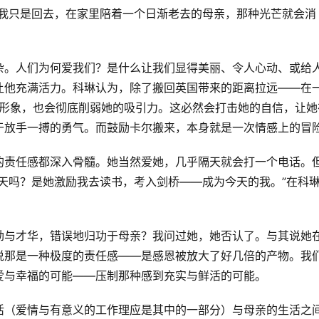
果我只是回去，在家里陪着一个日渐老去的母亲，那种光芒就会消
杂。人们为何爱我们？是什么让我们显得美丽、令人心动、或给
让他充满活力。科琳认为，除了搬回英国带来的距离拉远——在
身形象，也会彻底削弱她的吸引力。这必然会打击她的自信，让她
于放手一搏的勇气。而鼓励卡尔搬来，本身就是一次情感上的冒
的责任感都深入骨髓。她当然爱她，几乎隔天就会打一个电话。
天吗？是她激励我去读书，考入剑桥——成为今天的我。”在科
劲与才华，错误地归功于母亲？我问过她，她否认了。与其说她
说那是一种极度的责任感——是感恩被放大了好几倍的产物。我
爱与幸福的可能——压制那种感到充实与鲜活的可能。
活（爱情与有意义的工作理应是其中的一部分）与母亲的生活之