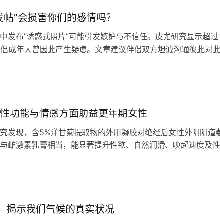
发帖”会损害你们的感情吗？
中发布”诱惑式照片”可能引发嫉妒与不信任。皮尤研究显示超过
伴侣成年人曾因此产生疑虑。文章建议伴侣双方坦诚沟通彼此对
与界限，理解背后的动机，以加深情感纽带、维系健康关系。
性功能与情感方面助益更年期女性
究发现，含5%洋甘菊提取物的外用凝胶对绝经后女性外阴阴道
与雌激素乳膏相当，能显著提升性欲、自然润滑、唤起速度及性
菊中含有植物雌激素，可作为部分无法或不愿使用药用雌激素女
选择。
，揭示我们气候的真实状况