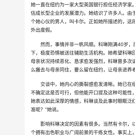
她一直在纽约为一家大型英国银行担任经济学家
估成长型企业的发展潜力。她结识了许多人。由
个她心仪的男人，叫卡尔。正如她所描述的，这段
外出度假。
然而，事情并非一帆风顺。科琳刚满40岁，
下，极度恐惧被送往辅助生活机构。她希望科琳
母亲状况持续恶化、恳求愈发强烈，科琳曾多次
么搬去与母亲同住，要么留在纽约，让母亲进养
交谈中，她内心的撕裂感愈发清晰。她已在
不确定这是否可行，但他能开口提及这种可能性
她表达如此深厚的情感，科琳谈及此事时眼眶泛
准呢？”她说。
影响科琳决定的因素有很多。当然有卡尔，
个拥有出色职业与广阔前景的干练女性。事实上