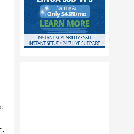
众、
来，