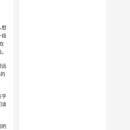
人慰
一段
在
险。
但远
琳的
在乎
们谈
间的