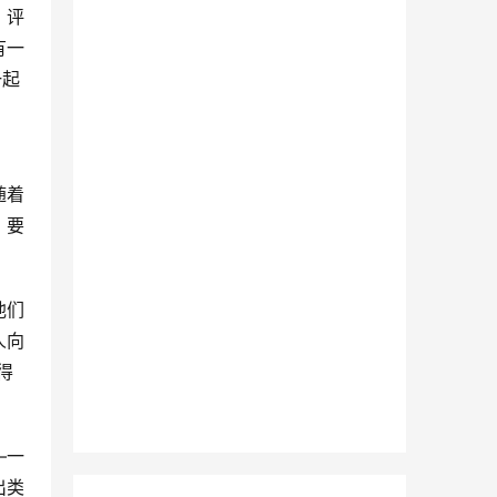
，评
有一
一起
随着
。要
他们
人向
得
—一
出类