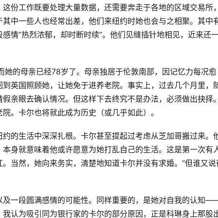
。这份工作既要处理大量数据，还需要奔走于各地的区域交易所
于其中一些人也经常出差，他们来纽约时她也会与之相聚。其中
感情”热烈浓郁，却时断时续”。他们见缝插针地相见，近来还
而她的母亲已经78岁了。母亲独居于伦敦南部，因记忆力每况愈
回到英国照顾她，让她免于进养老院。事实上，过去几个月里，
请假亲眼去确认情况。但这样下去终究不是办法，必须做出抉择
老院。卡尔也将就此成为历史（或几乎如此）。
纽约的生活中深深扎根。卡尔甚至提起过考虑从芝加哥搬过来。
，本身就意味着他或许愿意为她打乱自己的生活。这是第一次有
红。当然，她向来务实，清楚地知道卡尔并没有求婚。”但谁又说
以及一段圆满感情的可能性。同样重要的，是她对自我的认知—
，我认为吸引同为银行家的卡尔的部分原因，正是科琳身上那股