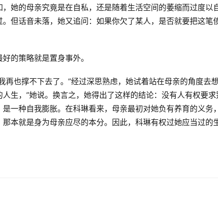
如，她的母亲究竟是在自私，还是随着生活空间的萎缩而过度以
过。但话音未落，她又追问：如果你欠了某人，是否就要把这笔
最好的策略就是置身事外。
我再也撑不下去了。”经过深思熟虑，她试着站在母亲的角度去想
的人生，”她说。换言之，她得出了这样的结论：没有人有权要求
，是一种自我膨胀。在科琳看来，母亲最初对她负有养育的义务
，那本就是身为母亲应尽的本分。因此，科琳有权过她应当过的