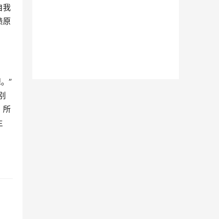
自我
债原
。”
别
，所
生