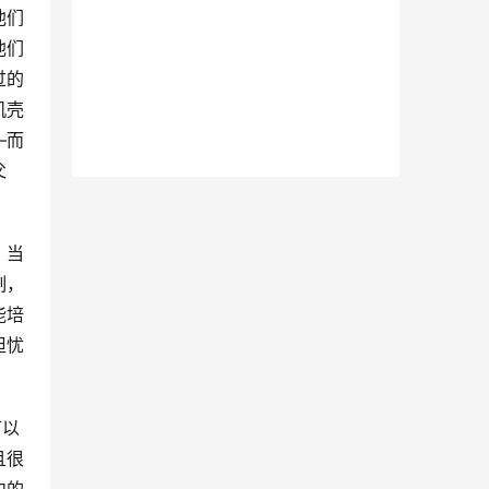
他们
他们
过的
机壳
—而
父
。当
制，
能培
担忧
可以
且很