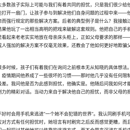
大多数孩子实际上可能与我们有着共同的担忧，只是我们很少给
能打开一扇门，让孩子参与到解决他们自身问题的过程中来——
虑而强行规定的那些解决方案。后者的典型例子是什么？我接触
结果他玩了一出相当高明的把戏来破解这套规则。他把自己的手
里看起来老老实实地放在母亲床头柜上，正如父母要求的那样—
成人强加的解决方案不仅毫无效果，还教会了他如何更好地欺骗
很多时候，孩子们有着我们在询问之前根本无从知晓的具体想法
，疫情期间他养成了一些很坏的习惯——那时他几乎没有任何限
极差。我问他是否为此感到担忧，他确实是。他随后问我如何才
制力的精彩对话。当动力来自于解决他自己的担忧，而非父母的
好时会用手机来逃进”一个她不会犯错的世界”。我认同刷手机
应对方式有任何担忧时，她坦言有时刷完之后反而感觉更糟，而