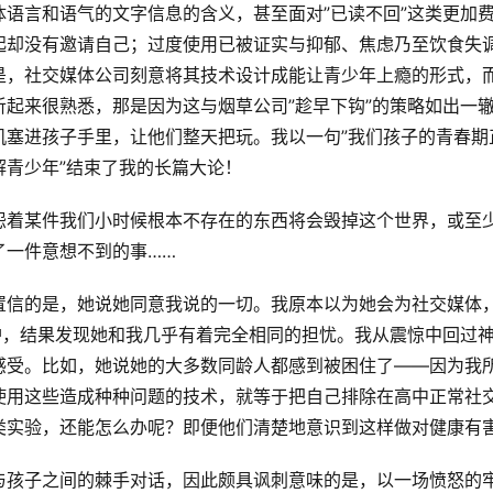
语言和语气的文字信息的含义，甚至面对”已读不回”这类更加
起却没有邀请自己；过度使用已被证实与抑郁、焦虑乃至饮食失
是，社交媒体公司刻意将其技术设计成能让青少年上瘾的形式，
起来很熟悉，那是因为这与烟草公司”趁早下钩”的策略如出一
机塞进孩子手里，让他们整天把玩。我以一句”我们孩子的青春期
青少年”结束了我的长篇大论！
怨着某件我们小时候根本不存在的东西将会毁掉这个世界，或至
了一件意想不到的事……
置信的是，她说她同意我说的一切。我原本以为她会为社交媒体
护，结果发现她和我几乎有着完全相同的担忧。我从震惊中回过
感受。比如，她说她的大多数同龄人都感到被困住了——因为我
使用这些造成种种问题的技术，就等于把自己排除在高中正常社
类实验，还能怎么办呢？即便他们清楚地意识到这样做对健康有
与孩子之间的棘手对话，因此颇具讽刺意味的是，以一场愤怒的