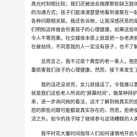
高光时刻相比较；我们还被迫去揣摩那些缺乏肢体
的沟通方式；孩子们能清清楚楚地看到谁聚在一
各种问题相关联。我还告诉她，让我深感厌恶的
们明知这样做会伤害孩子的心理健康。如果这些听
令人不寒而栗。社交媒体本质上就是把一台老虎
在被劫持，不同意我的人一定没有孩子，也不了解
总而言之，我不过是个典型的老一辈人，抱
重损害我们孩子的心理健康。然而，接下来发生
我的话还没说完，女儿就插话了。令我难以
就是我们这些老人所说的”屏幕时间”，做某种辩
来，进一步询问她的看法，这才了解到她真实的
怨的那些问题可能都是真实存在的，然而，拒绝
活之外。如今的孩子除了继续参与这场糟糕的人
我平时花大量时间指导人们如何谨慎地开启