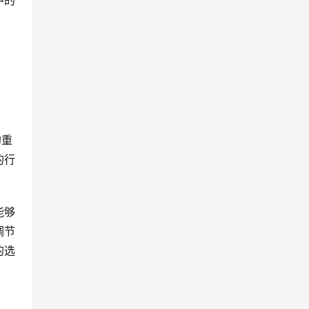
中的
的重
的行
能够
调节
的选