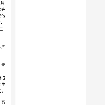
费解
调等
而他
辙，
正
少严
，也
神
所抱
交生
害。
牢骚