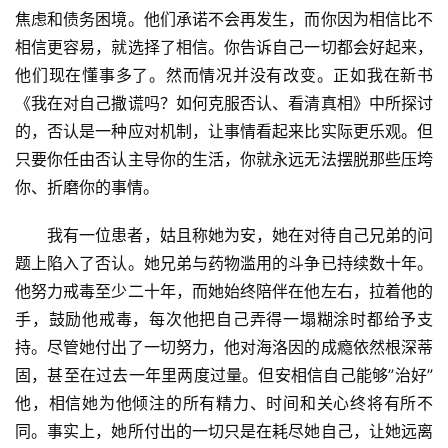
焦虑和债务困境。他们承诺不会再发生，而你因为相信比不
相信更容易，就选择了相信。你告诉自己一切都会好起来，
他们现在懂事多了。然而情况并没有改变。正如我在新书
《我在对自己撒谎吗？如何克服否认、看清真相》中所探讨
的，否认是一种应对机制，让事情看起来比实际更乐观。但
只要你任由否认主导你的生活，你就永远无法摆脱那些压垮
你、折磨你的事情。
我有一位患者，姑且称她为安，她在对待自己兄弟的问
题上陷入了否认。她兄弟与药物滥用的斗争已持续数十年。
他努力戒毒至少二十年，而她始终陪伴在他左右，拉着他的
手，鼓励他戒毒，每次他把自己弄得一塌糊涂时都给予支
持。尽管她付出了一切努力，他对海洛因的成瘾依然根深蒂
固，甚至在过去一年里两度过量。但安相信自己能够”治好”
他，相信她为他倾注的所有精力、时间和关心终将有所不
同。事实上，她所付出的一切只是在耗尽她自己，让她远离