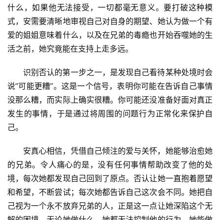
什么，如果他无法接受，一切都毫无意义。要打破这种模
式，安需要清晰地审视自己对自身的期望、她认为做一个有
爱的姐姐意味着什么，以及在兄弟的毒瘾也开始吞噬她的生
活之前，她究竟能在支持上走多远。
识别否认的第一步之一，是发现自己看待某种处境时会
说”可能更糟”。这是一个信号，表明你可能在告诉自己事情
没那么糟，而实际上确实很糟。你可能还没准备好面对真正
发生的事情，于是通过将周围的问题行为正常化来保护自
己。
安真心相信，凭借自己倾注的爱与关怀，她能够治愈她
的兄弟。令人痛心的是，没有任何事情帮助改变了他的处
境，每次她都发现自己回到了原点。否认让她一直抱着愿望
和希望，不断尝试；每次她都告诉自己这次会不同。她把自
己视为一个永不放弃兄弟的人，正是这一点让她深陷这个无
解的困境。无论她做什么，她都无法控制他的行为，她能做