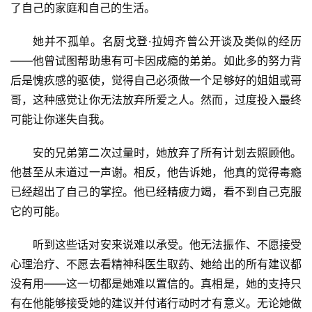
了自己的家庭和自己的生活。
她并不孤单。名厨戈登·拉姆齐曾公开谈及类似的经历
——他曾试图帮助患有可卡因成瘾的弟弟。如此多的努力背
后是愧疚感的驱使，觉得自己必须做一个足够好的姐姐或哥
哥，这种感觉让你无法放弃所爱之人。然而，过度投入最终
可能让你迷失自我。
安的兄弟第二次过量时，她放弃了所有计划去照顾他。
他甚至从未道过一声谢。相反，他告诉她，他真的觉得毒瘾
已经超出了自己的掌控。他已经精疲力竭，看不到自己克服
它的可能。
听到这些话对安来说难以承受。他无法振作、不愿接受
心理治疗、不愿去看精神科医生取药、她给出的所有建议都
没有用——这一切都是她难以置信的。真相是，她的支持只
有在他能够接受她的建议并付诸行动时才有意义。无论她做